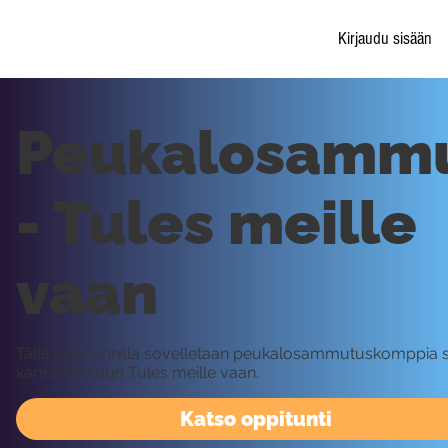
Kirjaudu sisään
Peukalosamm
- Tules meille
vaan
Tällä oppitunnilla sovelletaan peukalosammutuskomppia
kansanlauluun Tules meille vaan.
Katso oppitunti