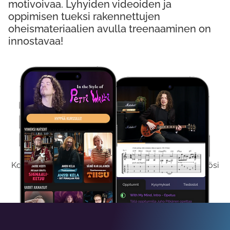
motivoivaa. Lyhyiden videoiden ja
oppimisen tueksi rakennettujen
oheismateriaalien avulla treenaaminen on
innostavaa!
Kokeile Ilmaiseksi
Kokeilemalla ilmaiseksi saat koko sisältömme käyttöösi
viikon ajaksi.