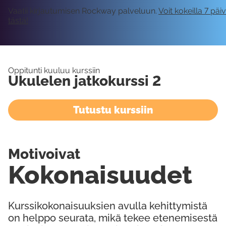
Vaatii kirjautumisen Rockway palveluun.
Voit kokeilla 7 päi
tästä!
Oppitunti kuuluu kurssiin
Ukulelen jatkokurssi 2
Tutustu kurssiin
Motivoivat
Kokonaisuudet
Kurssikokonaisuuksien avulla kehittymistä
on helppo seurata, mikä tekee etenemisestä