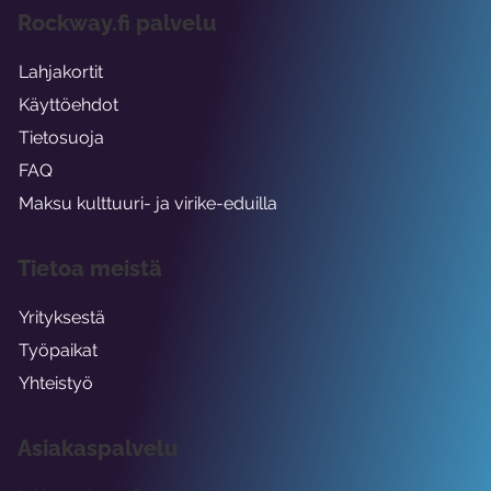
Rockway.fi palvelu
Lahjakortit
Käyttöehdot
Tietosuoja
FAQ
Maksu kulttuuri- ja virike-eduilla
Tietoa meistä
Yrityksestä
Työpaikat
Yhteistyö
Asiakaspalvelu