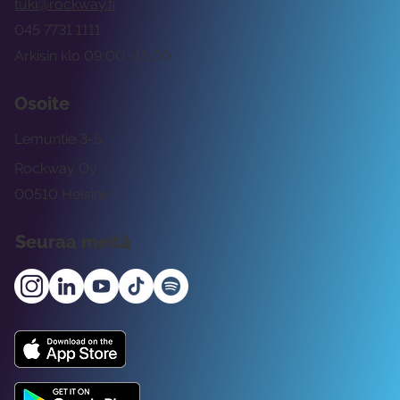
tuki@rockway.fi
045 7731 1111
Arkisin klo 09:00 -15:00
Osoite
Lemuntie 3-5
Rockway Oy
00510 Helsinki
Seuraa meitä