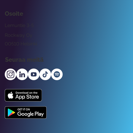
Osoite
Lemuntie 3-5
Rockway Oy
00510 Helsinki
Seuraa meitä