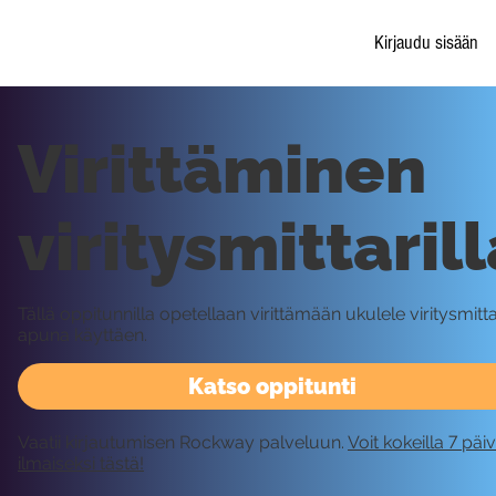
Kirjaudu sisään
Virittäminen
viritysmittarill
Tällä oppitunnilla opetellaan virittämään ukulele viritysmitta
apuna käyttäen.
Katso oppitunti
Vaatii kirjautumisen Rockway palveluun.
Voit kokeilla 7 päi
ilmaiseksi tästä!