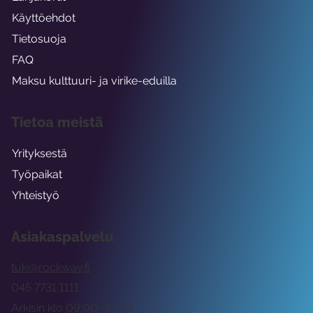
Käyttöehdot
Tietosuoja
FAQ
Maksu kulttuuri- ja virike-eduilla
Tietoa meistä
Yrityksestä
Työpaikat
Yhteistyö
Asiakaspalvelu
tuki@rockway.fi
045 7731 1111
Arkisin klo 09:00 -15:00