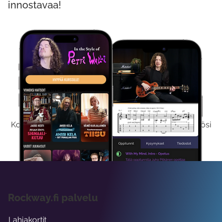
innostavaa!
Kokeile Ilmaiseksi
Kokeilemalla ilmaiseksi saat koko sisältömme käyttöösi
viikon ajaksi.
Rockway.fi palvelu
Lahjakortit