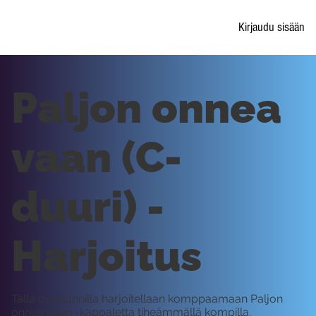
Kirjaudu sisään
Paljon onnea
vaan (C-
duuri) -
Harjoitus
Tällä oppitunnilla harjoitellaan komppaamaan Paljon
onnea vaan -kappaletta tiheämmällä kompilla.