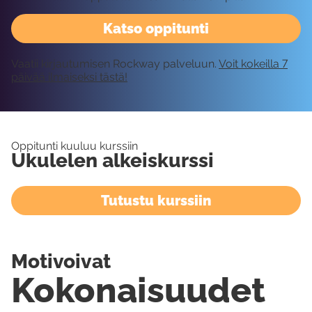
Katso oppitunti
Vaatii kirjautumisen Rockway palveluun.
Voit kokeilla 7
päivää ilmaiseksi tästä!
Oppitunti kuuluu kurssiin
Ukulelen alkeiskurssi
Tutustu kurssiin
Motivoivat
Kokonaisuudet