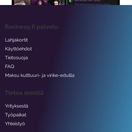
Rockway.fi palvelu
Lahjakortit
Käyttöehdot
Tietosuoja
FAQ
Maksu kulttuuri- ja virike-eduilla
Tietoa meistä
Yrityksestä
Työpaikat
Yhteistyö