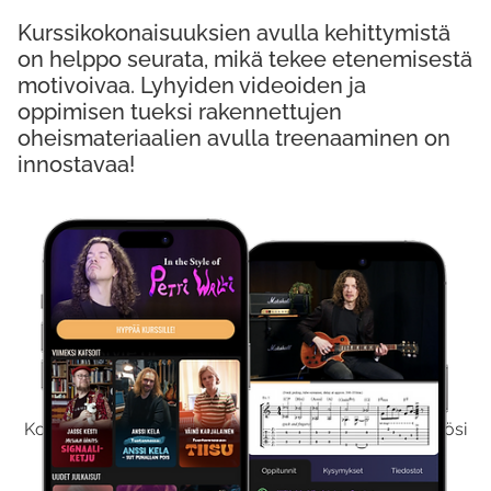
Kurssikokonaisuuksien avulla kehittymistä
on helppo seurata, mikä tekee etenemisestä
motivoivaa. Lyhyiden videoiden ja
oppimisen tueksi rakennettujen
oheismateriaalien avulla treenaaminen on
innostavaa!
Kokeile Ilmaiseksi
Kokeilemalla ilmaiseksi saat koko sisältömme käyttöösi
viikon ajaksi.