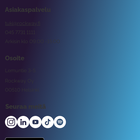
Asiakaspalvelu
tuki@rockway.fi
045 7731 1111
Arkisin klo 09:00 -15:00
Osoite
Lemuntie 3-5
Rockway Oy
00510 Helsinki
Seuraa meitä