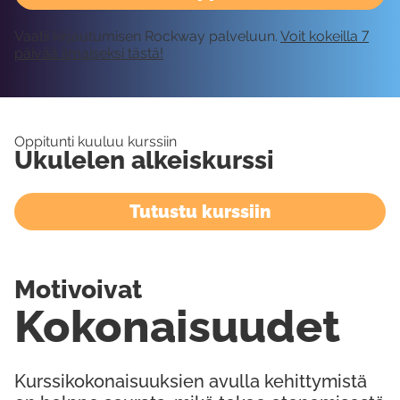
Vaatii kirjautumisen Rockway palveluun.
Voit kokeilla 7
päivää ilmaiseksi tästä!
Oppitunti kuuluu kurssiin
Ukulelen alkeiskurssi
Tutustu kurssiin
Motivoivat
Kokonaisuudet
Kurssikokonaisuuksien avulla kehittymistä