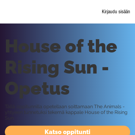
Kirjaudu sisään
House of the
Rising Sun -
Opetus
Tällä oppitunnilla opetellaan soittamaan The Animals -
yhtyeen tunnetuksi tekemä kappale House of the Rising
Sun.
Katso oppitunti