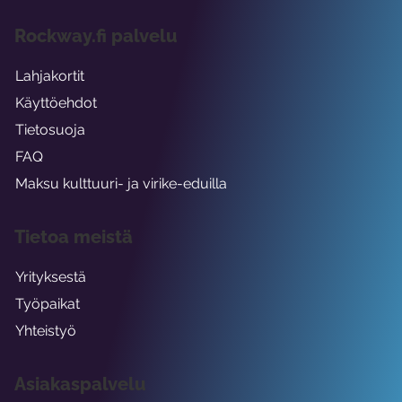
Rockway.fi palvelu
Lahjakortit
Käyttöehdot
Tietosuoja
FAQ
Maksu kulttuuri- ja virike-eduilla
Tietoa meistä
Yrityksestä
Työpaikat
Yhteistyö
Asiakaspalvelu