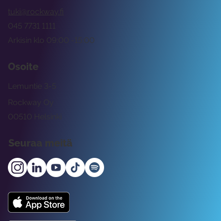
tuki@rockway.fi
045 7731 1111
Arkisin klo 09:00 -15:00
Osoite
Lemuntie 3-5
Rockway Oy
00510 Helsinki
Seuraa meitä