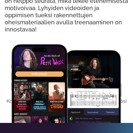
on helppo seurata, mikä tekee etenemisestä
motivoivaa. Lyhyiden videoiden ja
oppimisen tueksi rakennettujen
oheismateriaalien avulla treenaaminen on
innostavaa!
Kokeile Ilmaiseksi
Kokeilemalla ilmaiseksi saat koko sisältömme käyttöösi
viikon ajaksi.