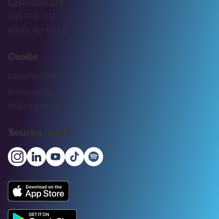
tuki@rockway.fi
045 7731 1111
Arkisin klo 09:00 -15:00
Osoite
Lemuntie 3-5
Rockway Oy
00510 Helsinki
Seuraa meitä