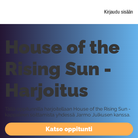
Kirjaudu sisään
House of the
Rising Sun -
Harjoitus
Tällä oppitunnilla harjoitellaan House of the Rising Sun -
kappaleen soittamista yhdessä Jarmo Julkusen kanssa.
Katso oppitunti