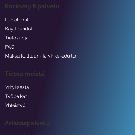
Rockway.fi palvelu
Lahjakortit
Käyttöehdot
Tietosuoja
FAQ
Maksu kulttuuri- ja virike-eduilla
Tietoa meistä
Yrityksestä
Työpaikat
Yhteistyö
Asiakaspalvelu