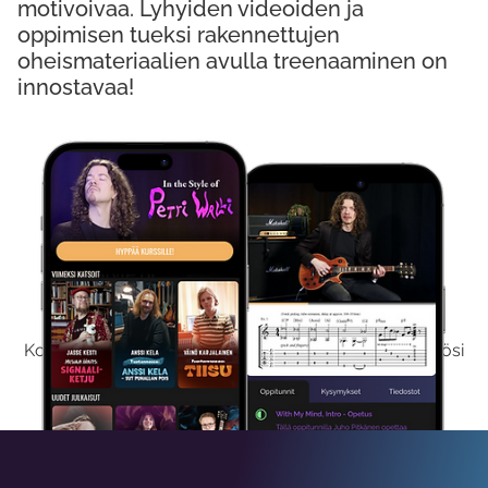
motivoivaa. Lyhyiden videoiden ja
oppimisen tueksi rakennettujen
oheismateriaalien avulla treenaaminen on
innostavaa!
Kokeile Ilmaiseksi
Kokeilemalla ilmaiseksi saat koko sisältömme käyttöösi
viikon ajaksi.