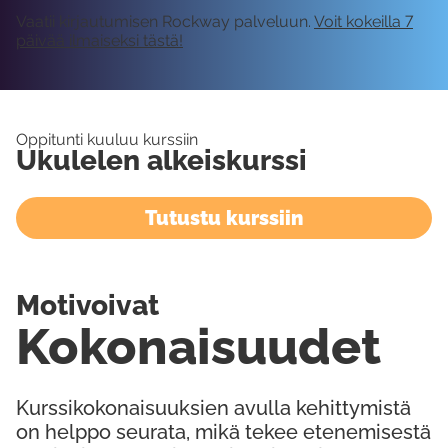
Vaatii kirjautumisen Rockway palveluun.
Voit kokeilla 7
päivää ilmaiseksi tästä!
Oppitunti kuuluu kurssiin
Ukulelen alkeiskurssi
Tutustu kurssiin
Motivoivat
Kokonaisuudet
Kurssikokonaisuuksien avulla kehittymistä
on helppo seurata, mikä tekee etenemisestä