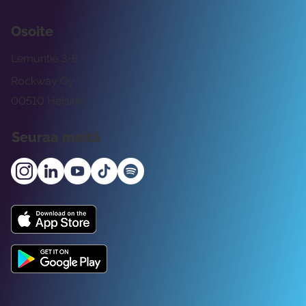
Osoite
Lemuntie 3-5
Rockway Oy
00510 Helsinki
Seuraa meitä