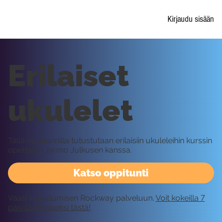
Kirjaudu sisään
Erilaiset
ukulelet
Tällä oppitunnilla tutustutaan erilaisiin ukuleleihin kurssin
opettajan Jarmo Julkusen kanssa.
Katso oppitunti
Vaatii kirjautumisen Rockway palveluun.
Voit kokeilla 7
päivää ilmaiseksi tästä!