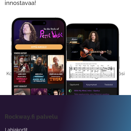
innostavaa!
Kokeile Ilmaiseksi
Kokeilemalla ilmaiseksi saat koko sisältömme käyttöösi
viikon ajaksi.
Rockway.fi palvelu
Lahjakortit