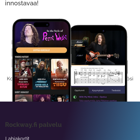
innostavaa!
Kokeile Ilmaiseksi
Kokeilemalla ilmaiseksi saat koko sisältömme käyttöösi
viikon ajaksi.
Rockway.fi palvelu
Lahjakortit