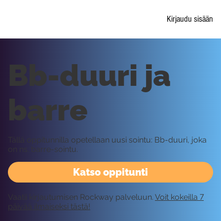
Kirjaudu sisään
Bb-duuri ja
barre
Tällä oppitunnilla opetellaan uusi sointu: Bb-duuri, joka
on ns. barre-sointu.
Katso oppitunti
Vaatii kirjautumisen Rockway palveluun.
Voit kokeilla 7
päivää ilmaiseksi tästä!