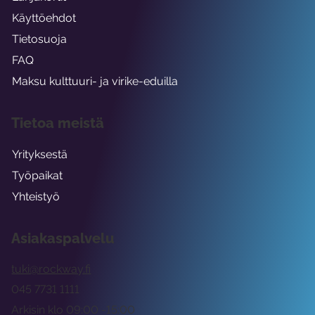
Käyttöehdot
Tietosuoja
FAQ
Maksu kulttuuri- ja virike-eduilla
Tietoa meistä
Yrityksestä
Työpaikat
Yhteistyö
Asiakaspalvelu
tuki@rockway.fi
045 7731 1111
Arkisin klo 09:00 -15:00