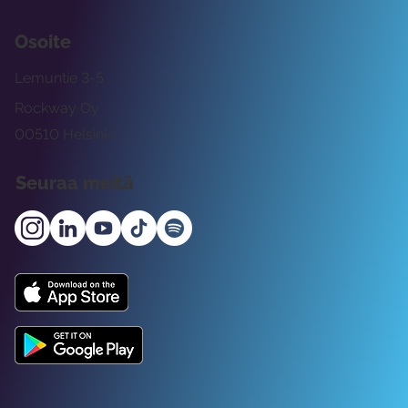
Osoite
Lemuntie 3-5
Rockway Oy
00510 Helsinki
Seuraa meitä