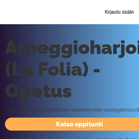
Kirjaudu sisään
Arpeggioharjo
(La Folia) -
Opetus
Tällä oppitunnilla opetellaan näppäilemään arpeggioharjoit
Katso oppitunti