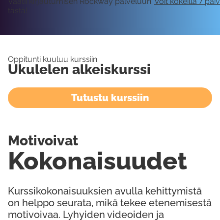
Vaatii kirjautumisen Rockway palveluun.
Voit kokeilla 7 päi
tästä!
Oppitunti kuuluu kurssiin
Ukulelen alkeiskurssi
Tutustu kurssiin
Motivoivat
Kokonaisuudet
Kurssikokonaisuuksien avulla kehittymistä
on helppo seurata, mikä tekee etenemisestä
motivoivaa. Lyhyiden videoiden ja