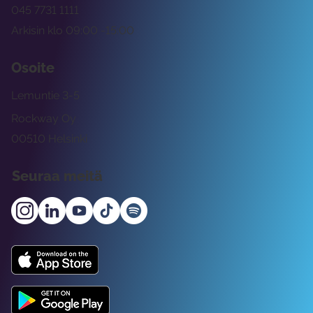
045 7731 1111
Arkisin klo 09:00 -15:00
Osoite
Lemuntie 3-5
Rockway Oy
00510 Helsinki
Seuraa meitä