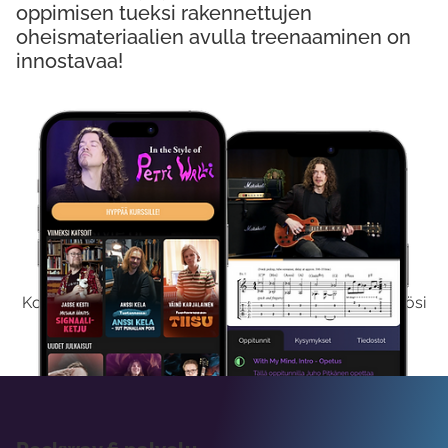
oppimisen tueksi rakennettujen
oheismateriaalien avulla treenaaminen on
innostavaa!
Kokeile Ilmaiseksi
Kokeilemalla ilmaiseksi saat koko sisältömme käyttöösi
viikon ajaksi.