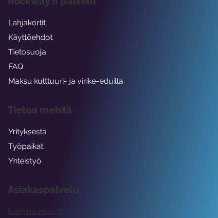
Rockway.fi palvelu
Lahjakortit
Käyttöehdot
Tietosuoja
FAQ
Maksu kulttuuri- ja virike-eduilla
Tietoa meistä
Yrityksestä
Työpaikat
Yhteistyö
Asiakaspalvelu
tuki@rockway.fi