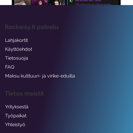
Rockway.fi palvelu
Lahjakortit
Käyttöehdot
Tietosuoja
FAQ
Maksu kulttuuri- ja virike-eduilla
Tietoa meistä
Yrityksestä
Työpaikat
Yhteistyö