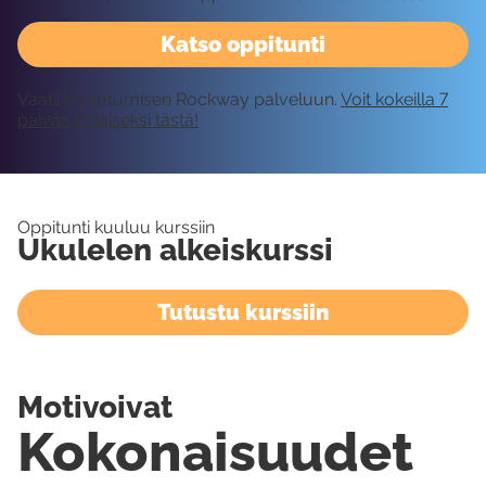
Katso oppitunti
Vaatii kirjautumisen Rockway palveluun.
Voit kokeilla 7
päivää ilmaiseksi tästä!
Oppitunti kuuluu kurssiin
Ukulelen alkeiskurssi
Tutustu kurssiin
Motivoivat
Kokonaisuudet