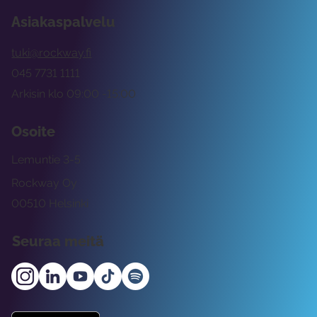
Asiakaspalvelu
tuki@rockway.fi
045 7731 1111
Arkisin klo 09:00 -15:00
Osoite
Lemuntie 3-5
Rockway Oy
00510 Helsinki
Seuraa meitä