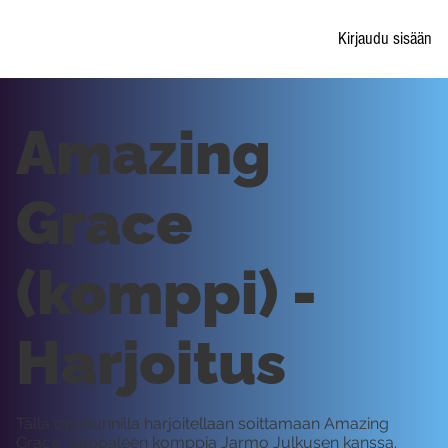
Kirjaudu sisään
Amazing
Grace
(komppi) -
Harjoitus
Tällä oppitunnilla harjoitellaan soittamaan Amazing
Grace -kappaleen komppia Jarmo Julkusen kanssa.