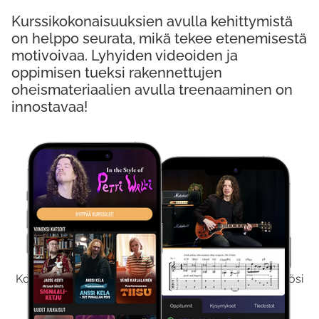
Kurssikokonaisuuksien avulla kehittymistä
on helppo seurata, mikä tekee etenemisestä
motivoivaa. Lyhyiden videoiden ja
oppimisen tueksi rakennettujen
oheismateriaalien avulla treenaaminen on
innostavaa!
Kokeile Ilmaiseksi
Kokeilemalla ilmaiseksi saat koko sisältömme käyttöösi
viikon ajaksi.