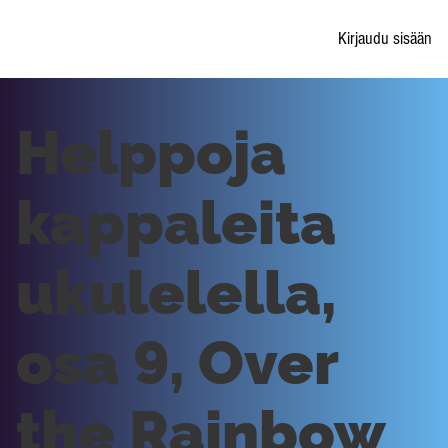
Kirjaudu sisään
Helppoja
kappaleita
ukulelella,
osa 9, Over
the Rainbow