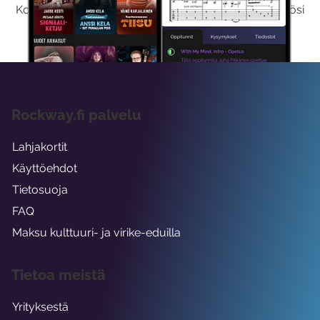
Kokeilemalla ilmaiseksi saat koko sisältömme käyttöösi
viikon ajaksi.
Rockway.fi palvelu
Lahjakortit
Käyttöehdot
Tietosuoja
FAQ
Maksu kulttuuri- ja virike-eduilla
Tietoa meistä
Yrityksestä