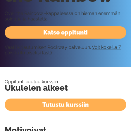
Over the Rainbow -kappaleessa on hieman enemmän
sointuja ja haastetta.
Katso oppitunti
Vaatii kirjautumisen Rockway palveluun.
Voit kokeilla 7
päivää ilmaiseksi tästä!
Oppitunti kuuluu kurssiin
Ukulelen alkeet
Tutustu kurssiin
Motivoivat