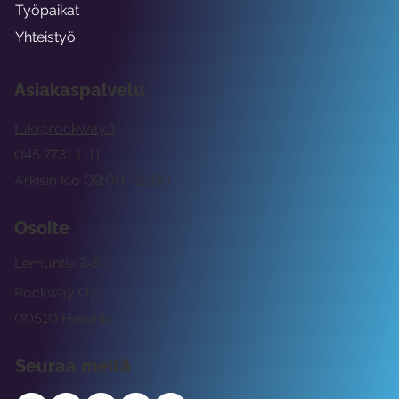
Työpaikat
Yhteistyö
Asiakaspalvelu
tuki@rockway.fi
045 7731 1111
Arkisin klo 09:00 -15:00
Osoite
Lemuntie 3-5
Rockway Oy
00510 Helsinki
Seuraa meitä