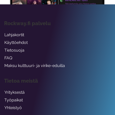
Rockway.fi palvelu
Lahjakortit
Käyttöehdot
Tietosuoja
FAQ
Maksu kulttuuri- ja virike-eduilla
Tietoa meistä
Yrityksestä
Työpaikat
Yhteistyö