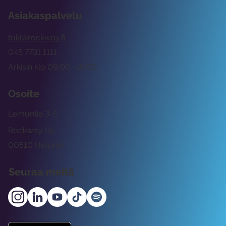
Asiakaspalvelu
tuki@rockway.fi
045 7731 1111
Arkisin klo 09:00 -15:00
Osoite
Lemuntie 3-5
Rockway Oy
00510 Helsinki
Seuraa meitä