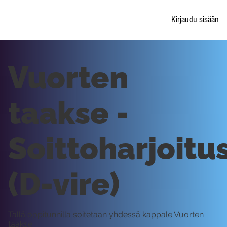
Kirjaudu sisään
Vuorten
taakse -
Soittoharjoitu
(D-vire)
Tällä oppitunnilla soitetaan yhdessä kappale Vuorten
taakse.