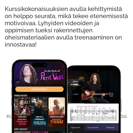
Kurssikokonaisuuksien avulla kehittymistä
on helppo seurata, mikä tekee etenemisestä
motivoivaa. Lyhyiden videoiden ja
oppimisen tueksi rakennettujen
oheismateriaalien avulla treenaaminen on
innostavaa!
Kokeile Ilmaiseksi
Kokeilemalla ilmaiseksi saat koko sisältömme käyttöösi
viikon ajaksi.