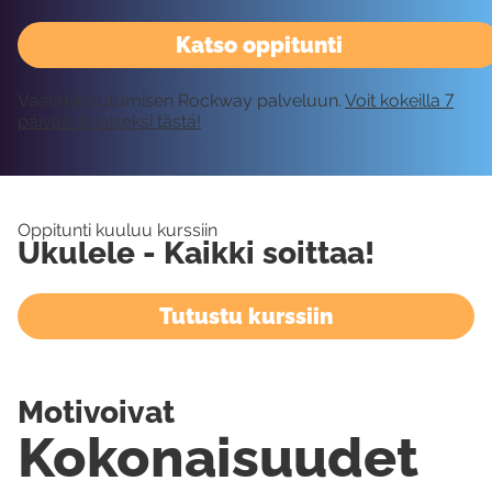
Katso oppitunti
Vaatii kirjautumisen Rockway palveluun.
Voit kokeilla 7
päivää ilmaiseksi tästä!
Oppitunti kuuluu kurssiin
Ukulele - Kaikki soittaa!
Tutustu kurssiin
Motivoivat
Kokonaisuudet