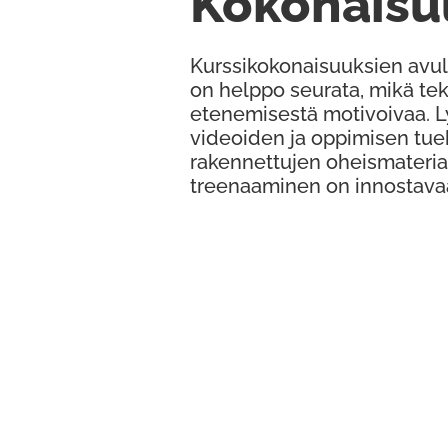
Kokonaisu
Kurssikokonaisuuksien avul
on helppo seurata, mikä te
etenemisestä motivoivaa. 
videoiden ja oppimisen tue
rakennettujen oheismateria
treenaaminen on innostava