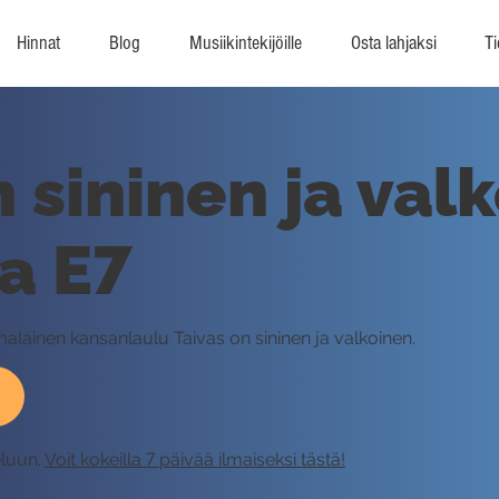
Hinnat
Blog
Musiikintekijöille
Osta lahjaksi
Ti
 sininen ja val
a E7
omalainen kansanlaulu Taivas on sininen ja valkoinen.
eluun.
Voit kokeilla 7 päivää ilmaiseksi tästä!