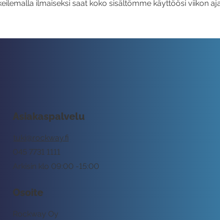
eilemalla ilmaiseksi saat koko sisältömme käyttöösi viikon aja
Asiakaspalvelu
tuki@rockway.fi
045 7731 1111
Arkisin klo 09:00 -15:00
Osoite
Rockway Oy