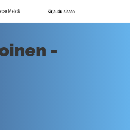
etoa Meistä
Kirjaudu sisään
koinen -