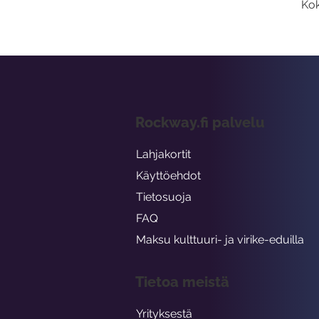
Kok
Rockway.fi palvelu
Lahjakortit
Käyttöehdot
Tietosuoja
FAQ
Maksu kulttuuri- ja virike-eduilla
Tietoa meistä
Yrityksestä