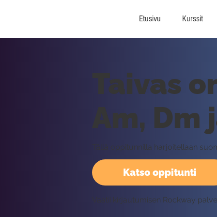
Etusivu
Kurssit
Taivas on
Am, Dm j
Tällä oppitunnilla harjoitellaan su
Katso oppitunti
Vaatii kirjautumisen Rockway palv