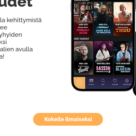
udet
la kehittymistä
kee
Lyhyiden
ksi
alien avulla
a!
Kokeile Ilmaiseksi