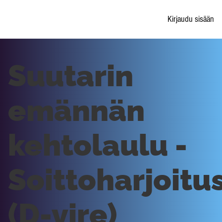
Kirjaudu sisään
Suutarin
emännän
kehtolaulu -
Soittoharjoitu
(D-vire)