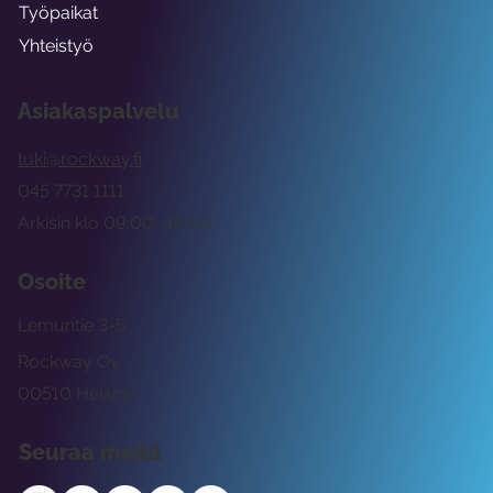
Työpaikat
Yhteistyö
Asiakaspalvelu
tuki@rockway.fi
045 7731 1111
Arkisin klo 09:00 -15:00
Osoite
Lemuntie 3-5
Rockway Oy
00510 Helsinki
Seuraa meitä