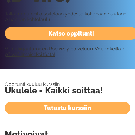
Tällä oppitunnilla soitetaan yhdessä kokonaan Suutarin
emännän kehtolaulu.
Katso oppitunti
Vaatii kirjautumisen Rockway palveluun.
Voit kokeilla 7
päivää ilmaiseksi tästä!
Oppitunti kuuluu kurssiin
Ukulele - Kaikki soittaa!
Tutustu kurssiin
Motivoivat