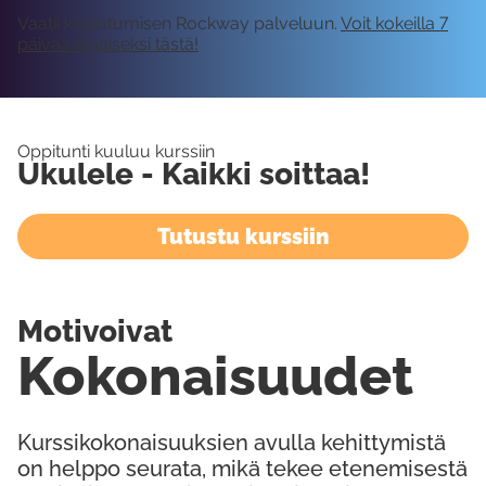
Vaatii kirjautumisen Rockway palveluun.
Voit kokeilla 7
päivää ilmaiseksi tästä!
Oppitunti kuuluu kurssiin
Ukulele - Kaikki soittaa!
Tutustu kurssiin
Motivoivat
Kokonaisuudet
Kurssikokonaisuuksien avulla kehittymistä
on helppo seurata, mikä tekee etenemisestä