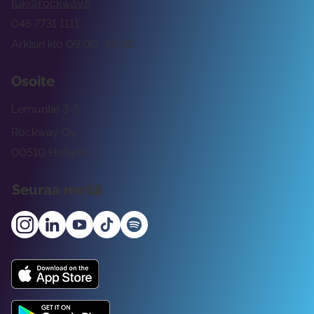
tuki@rockway.fi
045 7731 1111
Arkisin klo 09:00 -15:00
Osoite
Lemuntie 3-5
Rockway Oy
00510 Helsinki
Seuraa meitä