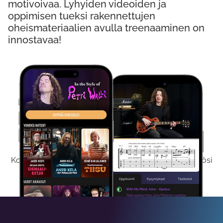
motivoivaa. Lyhyiden videoiden ja
oppimisen tueksi rakennettujen
oheismateriaalien avulla treenaaminen on
innostavaa!
Kokeile Ilmaiseksi
Kokeilemalla ilmaiseksi saat koko sisältömme käyttöösi
viikon ajaksi.