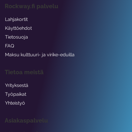
Rockway.fi palvelu
Lahjakortit
Käyttöehdot
Tietosuoja
FAQ
Maksu kulttuuri- ja virike-eduilla
Tietoa meistä
Yrityksestä
Työpaikat
Yhteistyö
Asiakaspalvelu