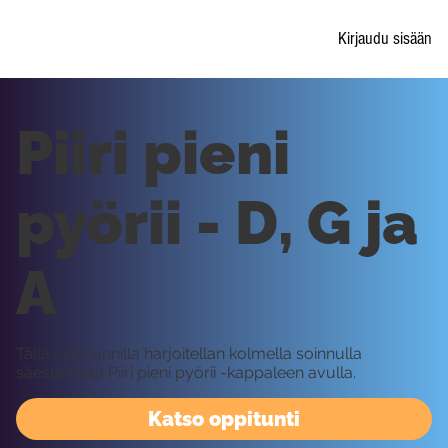
Kirjaudu sisään
Piiri pieni
pyörii - D, G ja
A
Tällä oppitunnilla harjoitellan kolmella soinnulla
säestämistä Piiri pieni pyörii -kappaleen avulla.
Katso oppitunti