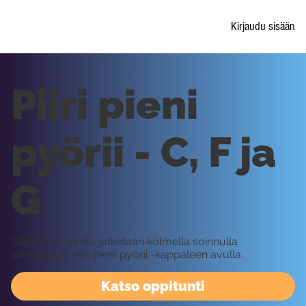
Kirjaudu sisään
Piiri pieni
pyörii - C, F ja
G
Tällä oppitunnilla jatketaan kolmella soinnulla
säestämistä Piiri pieni pyörii -kappaleen avulla.
Katso oppitunti