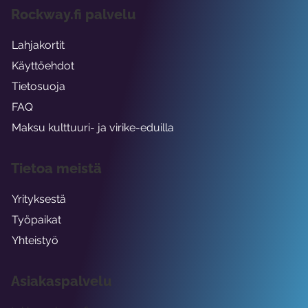
Rockway.fi palvelu
Lahjakortit
Käyttöehdot
Tietosuoja
FAQ
Maksu kulttuuri- ja virike-eduilla
Tietoa meistä
Yrityksestä
Työpaikat
Yhteistyö
Asiakaspalvelu