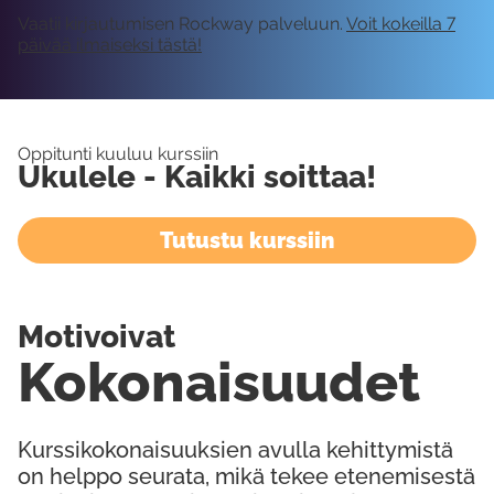
Vaatii kirjautumisen Rockway palveluun.
Voit kokeilla 7
päivää ilmaiseksi tästä!
Oppitunti kuuluu kurssiin
Ukulele - Kaikki soittaa!
Tutustu kurssiin
Motivoivat
Kokonaisuudet
Kurssikokonaisuuksien avulla kehittymistä
on helppo seurata, mikä tekee etenemisestä