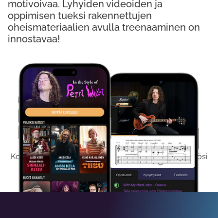
motivoivaa. Lyhyiden videoiden ja
oppimisen tueksi rakennettujen
oheismateriaalien avulla treenaaminen on
innostavaa!
Kokeile Ilmaiseksi
Kokeilemalla ilmaiseksi saat koko sisältömme käyttöösi
viikon ajaksi.