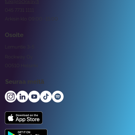
tuki@rockway.fi
045 7731 1111
Arkisin klo 09:00 -15:00
Osoite
Lemuntie 3-5
Rockway Oy
00510 Helsinki
Seuraa meitä