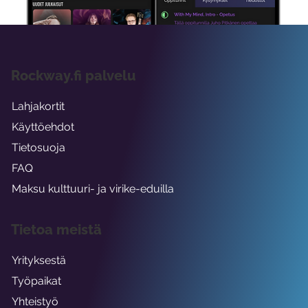
Rockway.fi palvelu
Lahjakortit
Käyttöehdot
Tietosuoja
FAQ
Maksu kulttuuri- ja virike-eduilla
Tietoa meistä
Yrityksestä
Työpaikat
Yhteistyö