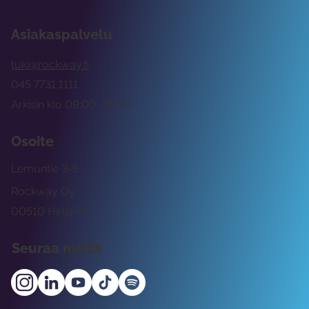
Asiakaspalvelu
tuki@rockway.fi
045 7731 1111
Arkisin klo 09:00 -15:00
Osoite
Lemuntie 3-5
Rockway Oy
00510 Helsinki
Seuraa meitä