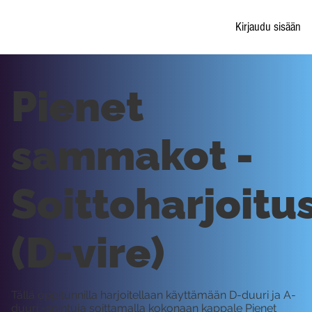
Kirjaudu sisään
Pienet
sammakot -
Soittoharjoitu
(D-vire)
Tällä oppitunnilla harjoitellaan käyttämään D-duuri ja A-
duuri -sointuja soittamalla kokonaan kappale Pienet