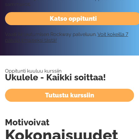
sammakot.
Katso oppitunti
Vaatii kirjautumisen Rockway palveluun.
Voit kokeilla 7
päivää ilmaiseksi tästä!
Oppitunti kuuluu kurssiin
Ukulele - Kaikki soittaa!
Tutustu kurssiin
Motivoivat
Kokonaisuudet