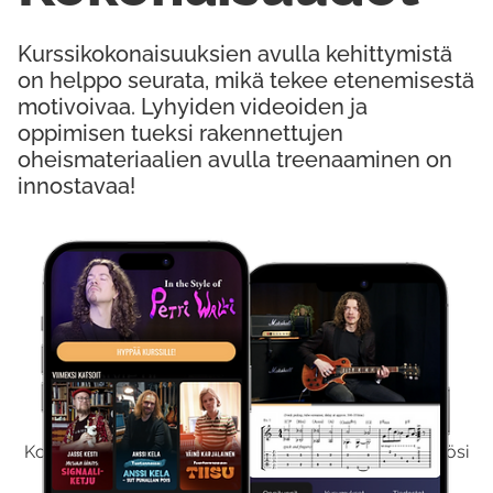
Kurssikokonaisuuksien avulla kehittymistä
on helppo seurata, mikä tekee etenemisestä
motivoivaa. Lyhyiden videoiden ja
oppimisen tueksi rakennettujen
oheismateriaalien avulla treenaaminen on
innostavaa!
Kokeile Ilmaiseksi
Kokeilemalla ilmaiseksi saat koko sisältömme käyttöösi
viikon ajaksi.