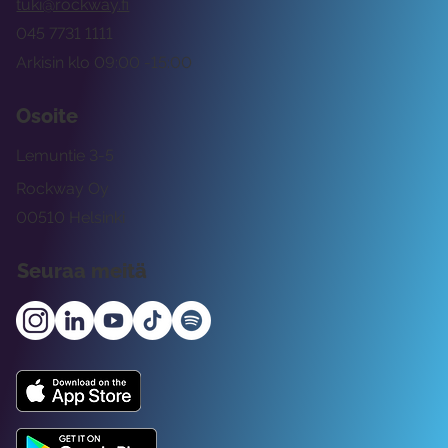
tuki@rockway.fi
045 7731 1111
Arkisin klo 09:00 -15:00
Osoite
Lemuntie 3-5
Rockway Oy
00510 Helsinki
Seuraa meitä