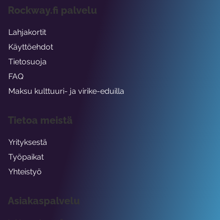
Rockway.fi palvelu
Lahjakortit
Käyttöehdot
Tietosuoja
FAQ
Maksu kulttuuri- ja virike-eduilla
Tietoa meistä
Yrityksestä
Työpaikat
Yhteistyö
Asiakaspalvelu