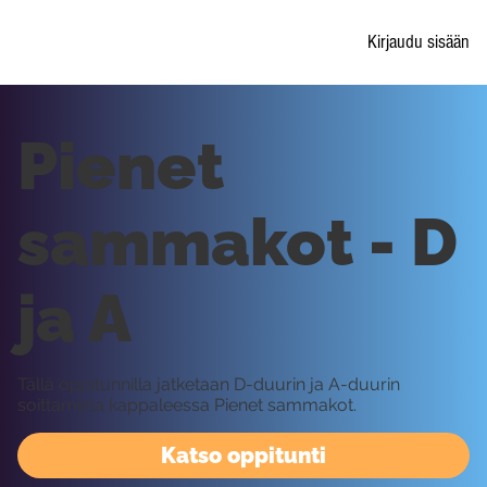
Kirjaudu sisään
Pienet
sammakot - D
ja A
Tällä oppitunnilla jatketaan D-duurin ja A-duurin
soittamista kappaleessa Pienet sammakot.
Katso oppitunti