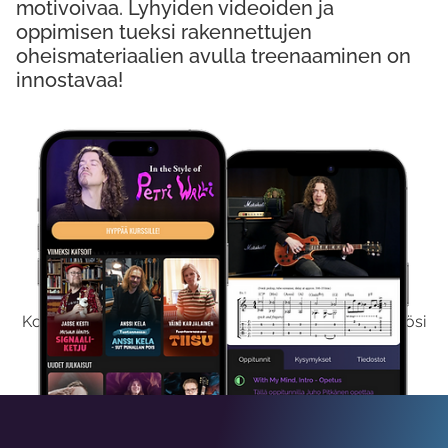
motivoivaa. Lyhyiden videoiden ja
oppimisen tueksi rakennettujen
oheismateriaalien avulla treenaaminen on
innostavaa!
Kokeile Ilmaiseksi
Kokeilemalla ilmaiseksi saat koko sisältömme käyttöösi
viikon ajaksi.