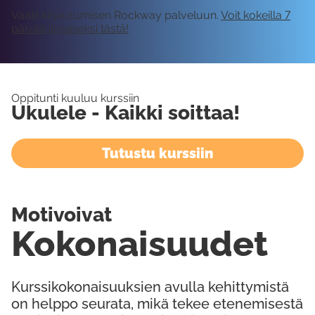
Vaatii kirjautumisen Rockway palveluun.
Voit kokeilla 7
päivää ilmaiseksi tästä!
Oppitunti kuuluu kurssiin
Ukulele - Kaikki soittaa!
Tutustu kurssiin
Motivoivat
Kokonaisuudet
Kurssikokonaisuuksien avulla kehittymistä
on helppo seurata, mikä tekee etenemisestä