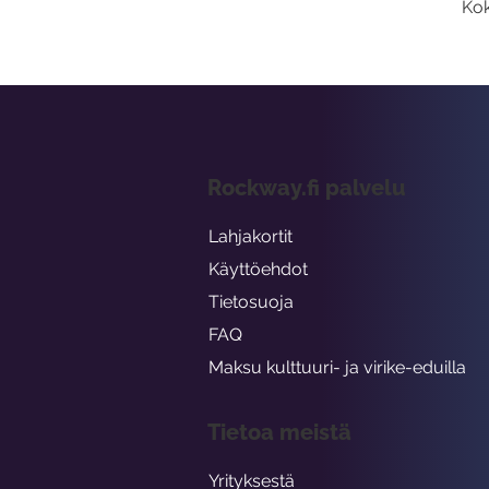
Kok
Rockway.fi palvelu
Lahjakortit
Käyttöehdot
Tietosuoja
FAQ
Maksu kulttuuri- ja virike-eduilla
Tietoa meistä
Yrityksestä