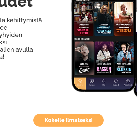
udet
la kehittymistä
kee
Lyhyiden
ksi
alien avulla
a!
Kokeile Ilmaiseksi