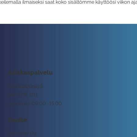
eilemalla ilmaiseksi saat koko sisältömme käyttöösi viikon aja
Asiakaspalvelu
tuki@rockway.fi
045 7731 1111
Arkisin klo 09:00 -15:00
Osoite
Rockway Oy