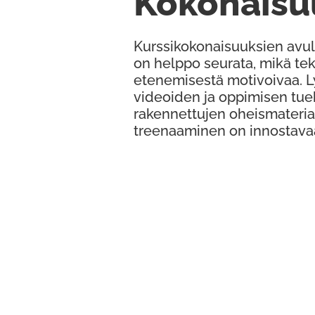
Kokonaisu
Kurssikokonaisuuksien avul
on helppo seurata, mikä te
etenemisestä motivoivaa. 
videoiden ja oppimisen tue
rakennettujen oheismateria
treenaaminen on innostava