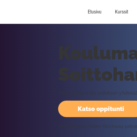
Etusivu
Kurssit
Kouluma
Soittohar
Tällä oppitunnilla soitetaan yhde
Katso oppitunti
Vaatii kirjautumisen Rockway palv