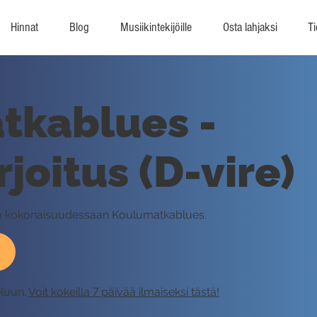
Hinnat
Blog
Musiikintekijöille
Osta lahjaksi
Ti
tkablues -
joitus (D-vire)
ssä kokonaisuudessaan Koulumatkablues.
eluun.
Voit kokeilla 7 päivää ilmaiseksi tästä!