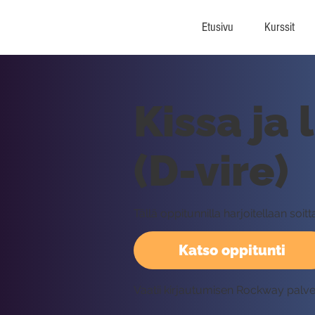
Etusivu
Kurssit
Kissa ja 
(D-vire)
Tällä oppitunnilla harjoitellaan so
Katso oppitunti
Vaatii kirjautumisen Rockway palv