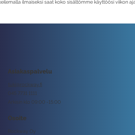
eilemalla ilmaiseksi saat koko sisältömme käyttöösi viikon aja
Asiakaspalvelu
tuki@rockway.fi
045 7731 1111
Arkisin klo 09:00 -15:00
Osoite
Rockway Oy