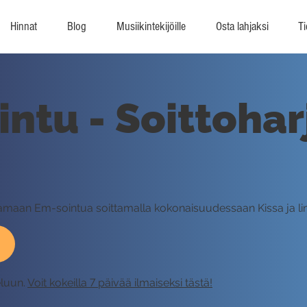
Hinnat
Blog
Musiikintekijöille
Osta lahjaksi
Ti
lintu - Soittohar
ittamaan Em-sointua soittamalla kokonaisuudessaan Kissa ja li
eluun.
Voit kokeilla 7 päivää ilmaiseksi tästä!