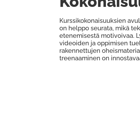
Kokonaisu
Kurssikokonaisuuksien avul
on helppo seurata, mikä te
etenemisestä motivoivaa. 
videoiden ja oppimisen tue
rakennettujen oheismateria
treenaaminen on innostava