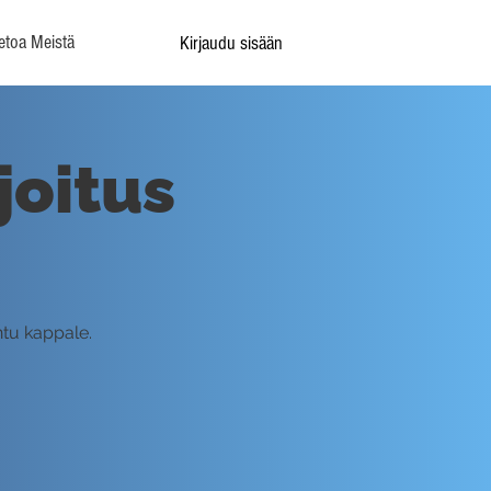
etoa Meistä
Kirjaudu sisään
joitus
ntu kappale.