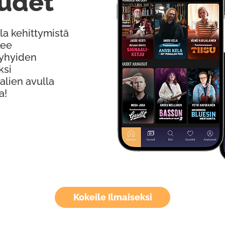
udet
la kehittymistä
kee
Lyhyiden
ksi
alien avulla
a!
Kokeile Ilmaiseksi