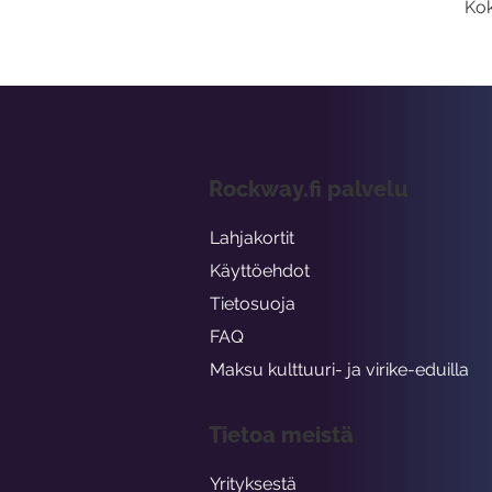
Kok
Rockway.fi palvelu
Lahjakortit
Käyttöehdot
Tietosuoja
FAQ
Maksu kulttuuri- ja virike-eduilla
Tietoa meistä
Yrityksestä