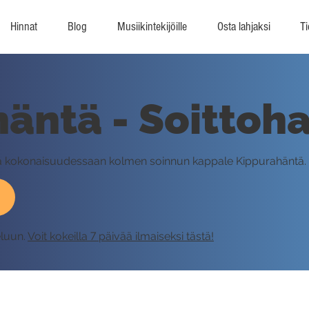
Hinnat
Blog
Musiikintekijöille
Osta lahjaksi
Ti
äntä - Soittoha
ssä kokonaisuudessaan kolmen soinnun kappale Kippurahäntä.
eluun.
Voit kokeilla 7 päivää ilmaiseksi tästä!