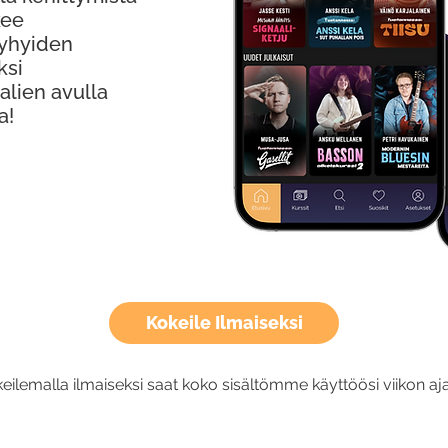
kee
Lyhyiden
ksi
alien avulla
a!
Kokeile Ilmaiseksi
eilemalla ilmaiseksi saat koko sisältömme käyttöösi viikon aja