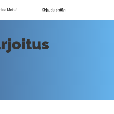
etoa Meistä
Kirjaudu sisään
rjoitus