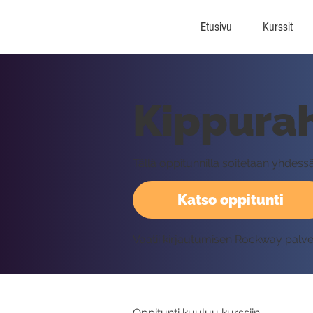
Etusivu
Kurssit
Kippurah
Tällä oppitunnilla soitetaan yhde
Katso oppitunti
Vaatii kirjautumisen Rockway palv
Oppitunti kuuluu kurssiin