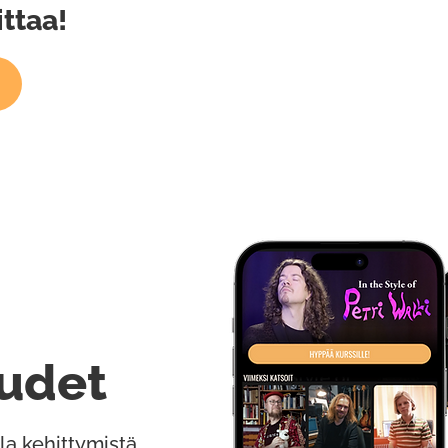
ittaa!
udet
la kehittymistä