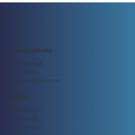
Asiakaspalvelu
tuki@rockway.fi
045 7731 1111
Arkisin klo 09:00 -15:00
Osoite
Rockway Oy
Lemuntie 3-5
00510 Helsinki