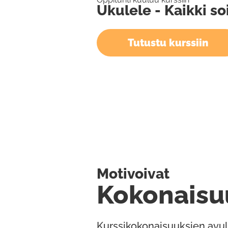
Ukulele - Kaikki so
Tutustu kurssiin
Motivoivat
Kokonaisu
Kurssikokonaisuuksien avul