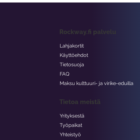
Rockway.fi palvelu
Lahjakortit
Käyttöehdot
Tietosuoja
FAQ
Maksu kulttuuri- ja virike-eduilla
Tietoa meistä
Yrityksestä
Työpaikat
Yhteistyö