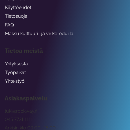
Käyttöehdot
Tietosuoja
FAQ
Maksu kulttuuri- ja virike-eduilla
Tietoa meistä
Yrityksestä
Työpaikat
Yhteistyö
Asiakaspalvelu
tuki@rockway.fi
045 7731 1111
Arkisin klo 09:00 -15:00