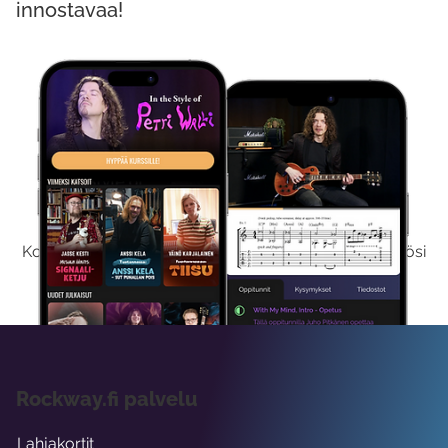
innostavaa!
Kokeile Ilmaiseksi
Kokeilemalla ilmaiseksi saat koko sisältömme käyttöösi
viikon ajaksi.
Rockway.fi palvelu
Lahjakortit