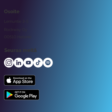
Osoite
Lemuntie 3-5
Rockway Oy
00510 Helsinki
Seuraa meitä