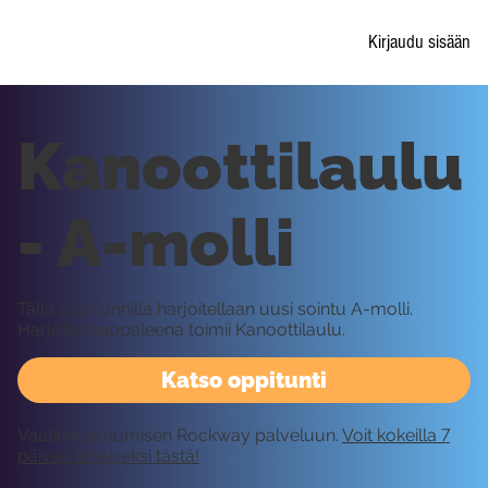
Kirjaudu sisään
Kanoottilaulu
- A-molli
Tällä oppitunnilla harjoitellaan uusi sointu A-molli.
Harjoituskappaleena toimii Kanoottilaulu.
Katso oppitunti
Vaatii kirjautumisen Rockway palveluun.
Voit kokeilla 7
päivää ilmaiseksi tästä!