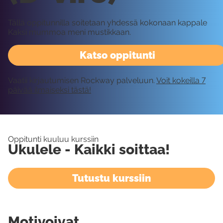
Tällä oppitunnilla soitetaan yhdessä kokonaan kappale
Kaksi mummoa meni mustikkaan.
Katso oppitunti
Vaatii kirjautumisen Rockway palveluun.
Voit kokeilla 7
päivää ilmaiseksi tästä!
Oppitunti kuuluu kurssiin
Ukulele - Kaikki soittaa!
Tutustu kurssiin
Motivoivat