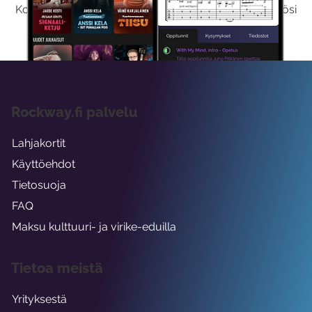
Kokeilemalla ilmaiseksi saat koko sisältömme käyttöösi
viikon ajaksi.
Rockway.fi palvelu
Lahjakortit
Käyttöehdot
Tietosuoja
FAQ
Maksu kulttuuri- ja virike-eduilla
Tietoa meistä
Yrityksestä