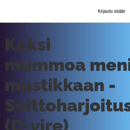
Kirjaudu sisään
Kaksi
mummoa men
mustikkaan -
Soittoharjoitu
(D-vire)