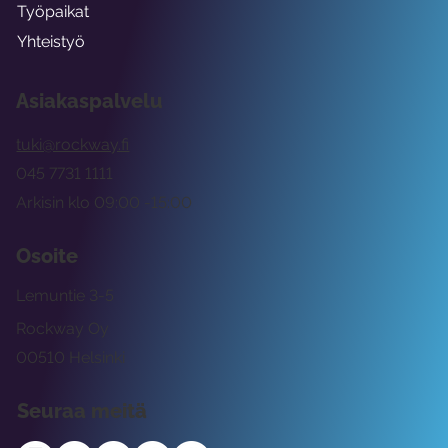
Työpaikat
Yhteistyö
Asiakaspalvelu
tuki@rockway.fi
045 7731 1111
Arkisin klo 09:00 -15:00
Osoite
Lemuntie 3-5
Rockway Oy
00510 Helsinki
Seuraa meitä