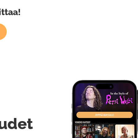
ittaa!
udet