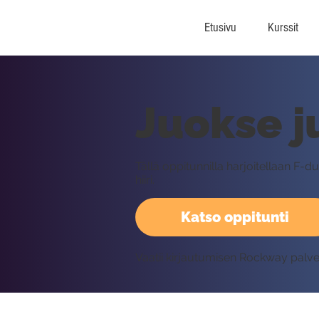
Etusivu
Kurssit
Juokse ju
Tällä oppitunnilla harjoitellaan F-
hiiri.
Katso oppitunti
Vaatii kirjautumisen Rockway palv