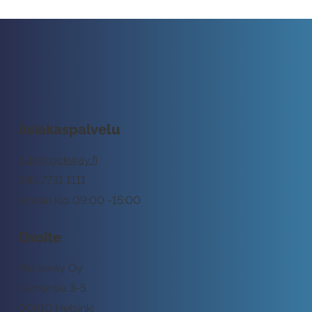
Asiakaspalvelu
tuki@rockway.fi
045 7731 1111
Arkisin klo 09:00 -15:00
Osoite
Rockway Oy
Lemuntie 3-5
00510 Helsinki