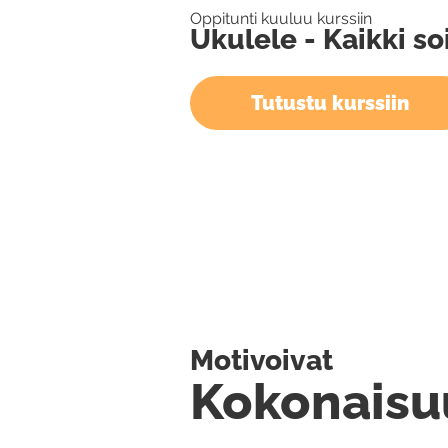
Oppitunti kuuluu kurssiin
Ukulele - Kaikki so
Tutustu kurssiin
Motivoivat
Kokonaisu