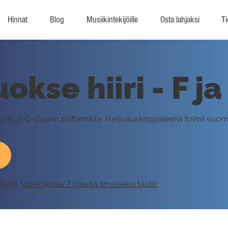
Hinnat
Blog
Musiikintekijöille
Osta lahjaksi
Ti
okse hiiri - F ja
duurin ja C-duurin soittamista. Harjoituskappaleena toimii su
eluun.
Voit kokeilla 7 päivää ilmaiseksi tästä!