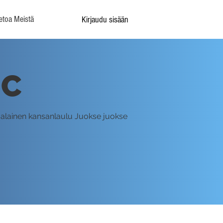
etoa Meistä
Kirjaudu sisään
 C
omalainen kansanlaulu Juokse juokse