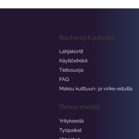
Rockway.fi palvelu
Lahjakortit
Käyttöehdot
Tietosuoja
FAQ
Maksu kulttuuri- ja virike-eduilla
Tietoa meistä
Yrityksestä
Työpaikat