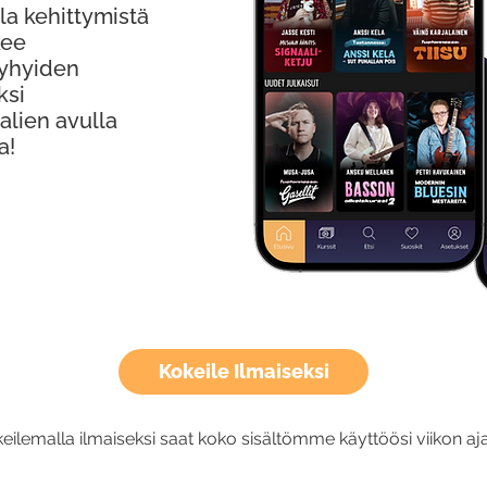
la kehittymistä
kee
Lyhyiden
ksi
alien avulla
a!
Kokeile Ilmaiseksi
eilemalla ilmaiseksi saat koko sisältömme käyttöösi viikon aja