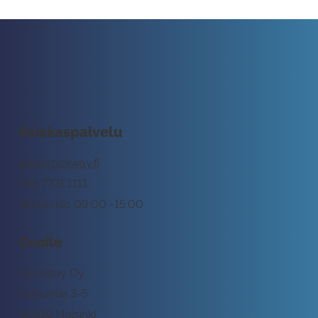
Asiakaspalvelu
tuki@rockway.fi
045 7731 1111
Arkisin klo 09:00 -15:00
Osoite
Rockway Oy
Lemuntie 3-5
00510 Helsinki