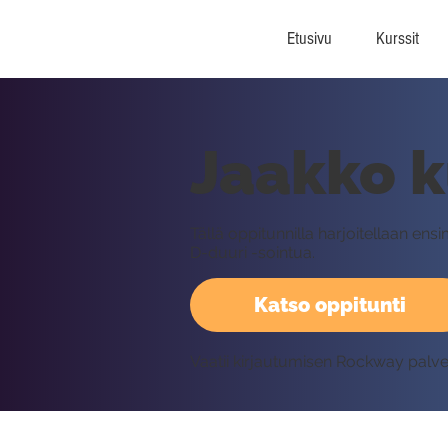
Etusivu
Kurssit
Jaakko k
Tällä oppitunnilla harjoitellaan ens
D-duuri -sointua.
Katso oppitunti
Vaatii kirjautumisen Rockway palv