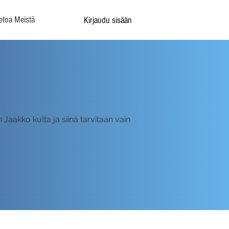
etoa Meistä
Kirjaudu sisään
 Jaakko kulta ja siinä tarvitaan vain