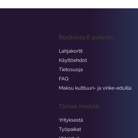
Rockway.fi palvelu
Lahjakortit
Käyttöehdot
Tietosuoja
FAQ
Maksu kulttuuri- ja virike-eduilla
Tietoa meistä
Yrityksestä
Työpaikat