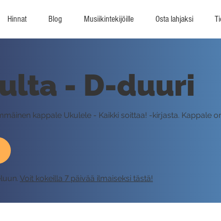
Hinnat
Blog
Musiikintekijöille
Osta lahjaksi
Ti
ulta - D-duuri
immäinen kappale Ukulele - Kaikki soittaa! -kirjasta. Kappale on
eluun.
Voit kokeilla 7 päivää ilmaiseksi tästä!