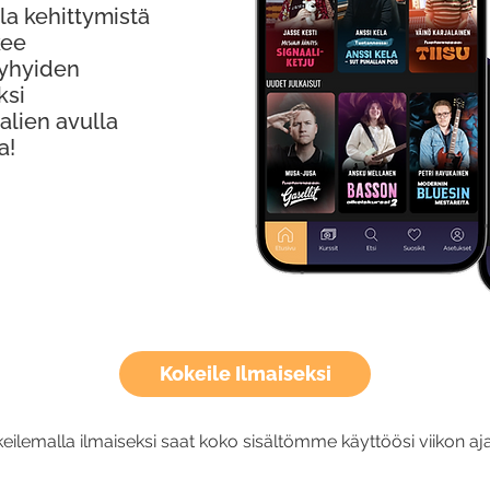
la kehittymistä
kee
Lyhyiden
ksi
alien avulla
a!
Kokeile Ilmaiseksi
eilemalla ilmaiseksi saat koko sisältömme käyttöösi viikon aja