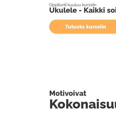
Oppitunti kuuluu kurssiin
Ukulele - Kaikki so
Tutustu kurssiin
Motivoivat
Kokonaisu