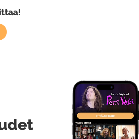
ittaa!
udet