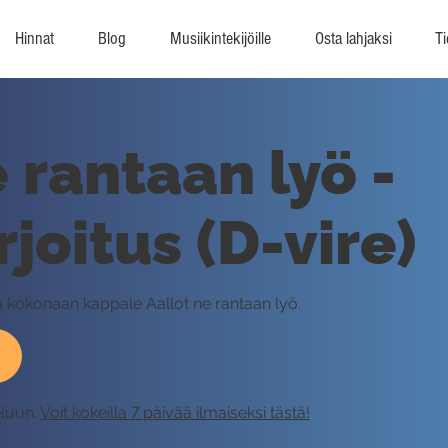
Hinnat
Blog
Musiikintekijöille
Osta lahjaksi
Ti
 rantaan lyö -
joitus (D-vire)
ä kokonaan kappale Aallot ne rantaan lyö.
eluun.
Voit kokeilla 7 päivää ilmaiseksi tästä!