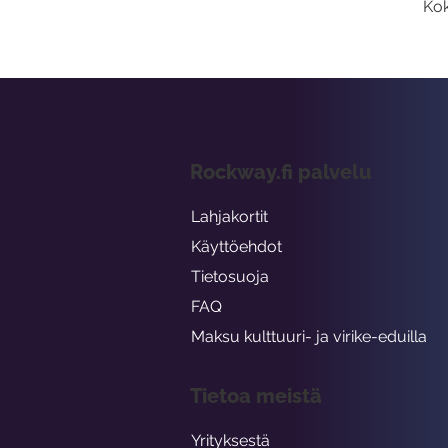
Kok
Rockway.fi palvelu
Lahjakortit
Käyttöehdot
Tietosuoja
FAQ
Maksu kulttuuri- ja virike-eduilla
Tietoa meistä
Yrityksestä