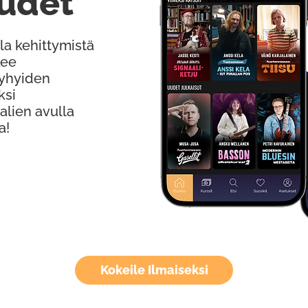
udet
la kehittymistä
kee
Lyhyiden
ksi
alien avulla
a!
Kokeile Ilmaiseksi