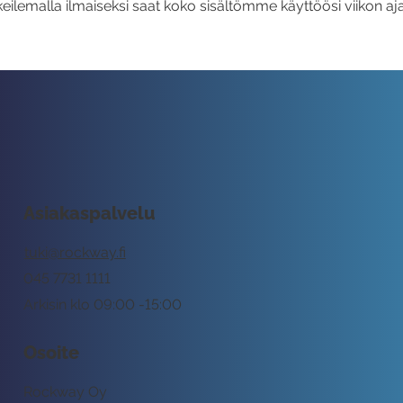
eilemalla ilmaiseksi saat koko sisältömme käyttöösi viikon aja
Asiakaspalvelu
tuki@rockway.fi
045 7731 1111
Arkisin klo 09:00 -15:00
Osoite
Rockway Oy