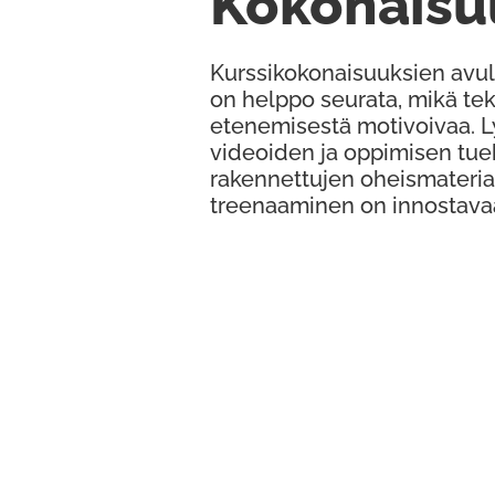
Kokonaisu
Kurssikokonaisuuksien avul
on helppo seurata, mikä te
etenemisestä motivoivaa. 
videoiden ja oppimisen tue
rakennettujen oheismateria
treenaaminen on innostava