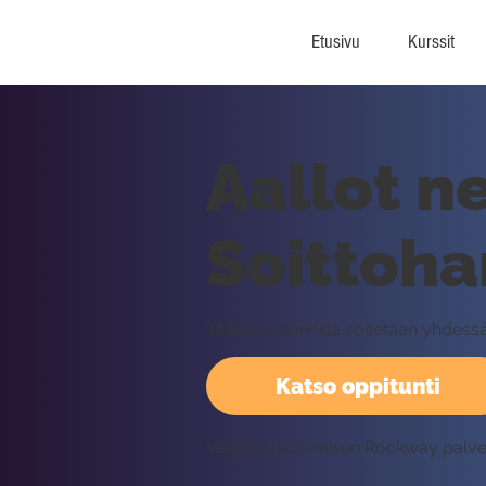
Etusivu
Kurssit
Aallot ne
Soittohar
Tällä oppitunnilla soitetaan yhdess
Katso oppitunti
Vaatii kirjautumisen Rockway palv