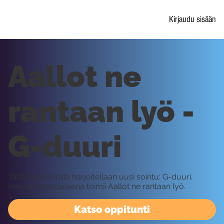
Kirjaudu sisään
Aallot ne
rantaan lyö -
G-duuri
Tällä oppitunnilla harjoitellaan uusi sointu: G-duuri.
Harjoituskappaleena toimii Aallot ne rantaan lyö.
Katso oppitunti