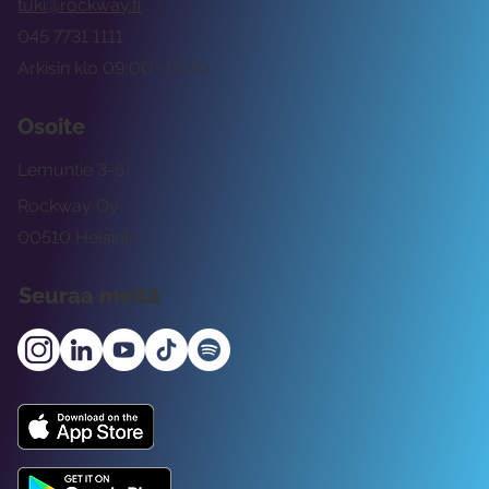
tuki@rockway.fi
045 7731 1111
Arkisin klo 09:00 -15:00
Osoite
Lemuntie 3-5
Rockway Oy
00510 Helsinki
Seuraa meitä