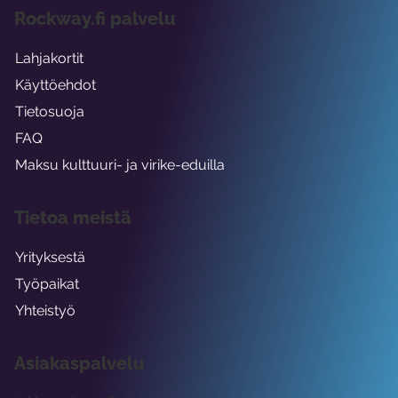
Rockway.fi palvelu
Lahjakortit
Käyttöehdot
Tietosuoja
FAQ
Maksu kulttuuri- ja virike-eduilla
Tietoa meistä
Yrityksestä
Työpaikat
Yhteistyö
Asiakaspalvelu