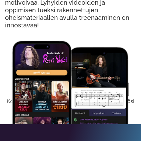
motivoivaa. Lyhyiden videoiden ja
oppimisen tueksi rakennettujen
oheismateriaalien avulla treenaaminen on
innostavaa!
Kokeile Ilmaiseksi
Kokeilemalla ilmaiseksi saat koko sisältömme käyttöösi
viikon ajaksi.