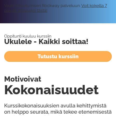
Vaatii kirjautumisen Rockway palveluun.
Voit kokeilla 7
päivää ilmaiseksi tästä!
Oppitunti kuuluu kurssiin
Ukulele - Kaikki soittaa!
Tutustu kurssiin
Motivoivat
Kokonaisuudet
Kurssikokonaisuuksien avulla kehittymistä
on helppo seurata, mikä tekee etenemisestä