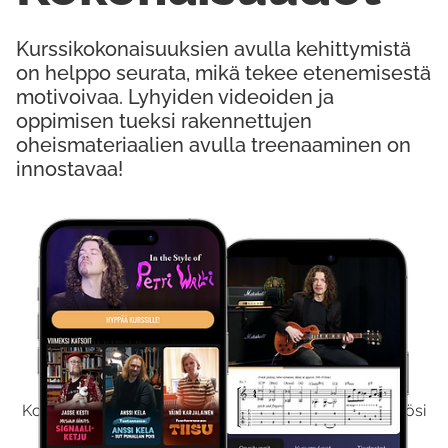
Kurssikokonaisuuksien avulla kehittymistä
on helppo seurata, mikä tekee etenemisestä
motivoivaa. Lyhyiden videoiden ja
oppimisen tueksi rakennettujen
oheismateriaalien avulla treenaaminen on
innostavaa!
Kokeile Ilmaiseksi
Kokeilemalla ilmaiseksi saat koko sisältömme käyttöösi
viikon ajaksi.