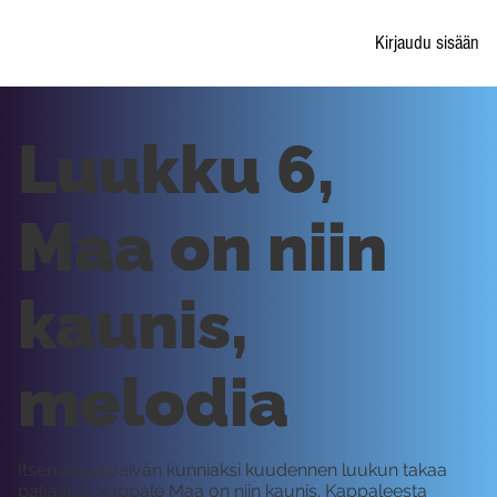
Kirjaudu sisään
Luukku 6,
Maa on niin
kaunis,
melodia
Itsenäisyyspäivän kunniaksi kuudennen luukun takaa
paljastuu kappale Maa on niin kaunis. Kappaleesta