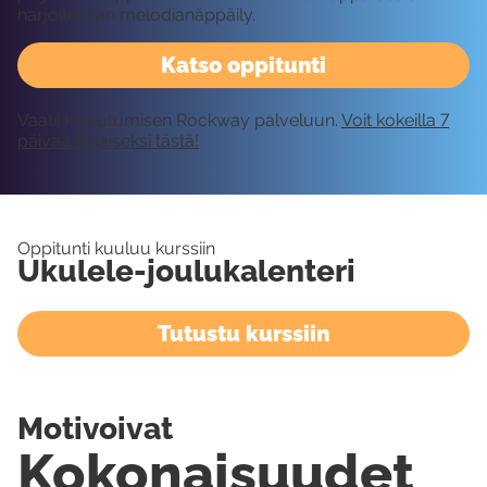
harjoitellaan melodianäppäily.
Katso oppitunti
Vaatii kirjautumisen Rockway palveluun.
Voit kokeilla 7
päivää ilmaiseksi tästä!
Oppitunti kuuluu kurssiin
Ukulele-joulukalenteri
Tutustu kurssiin
Motivoivat
Kokonaisuudet