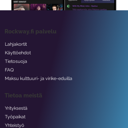
Rockway.fi palvelu
Lahjakortit
Käyttöehdot
Tietosuoja
FAQ
Maksu kulttuuri- ja virike-eduilla
Tietoa meistä
Yrityksestä
Työpaikat
Yhteistyö