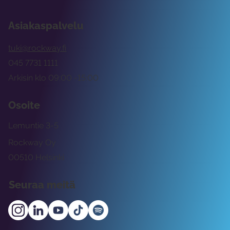
Asiakaspalvelu
tuki@rockway.fi
045 7731 1111
Arkisin klo 09:00 -15:00
Osoite
Lemuntie 3-5
Rockway Oy
00510 Helsinki
Seuraa meitä