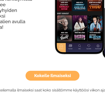
kee
Lyhyiden
ksi
alien avulla
a!
Kokeile Ilmaiseksi
eilemalla ilmaiseksi saat koko sisältömme käyttöösi viikon aja