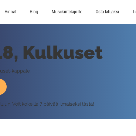
Hinnat
Blog
Musiikintekijöille
Osta lahjaksi
Ti
8, Kulkuset
uset-kappale.
eluun.
Voit kokeilla 7 päivää ilmaiseksi tästä!