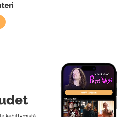
teri
udet
la kehittymistä