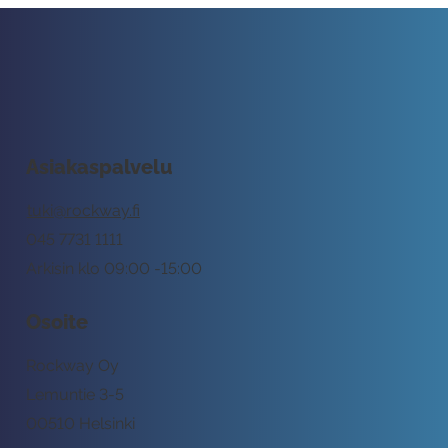
Asiakaspalvelu
tuki@rockway.fi
045 7731 1111
Arkisin klo 09:00 -15:00
Osoite
Rockway Oy
Lemuntie 3-5
00510 Helsinki