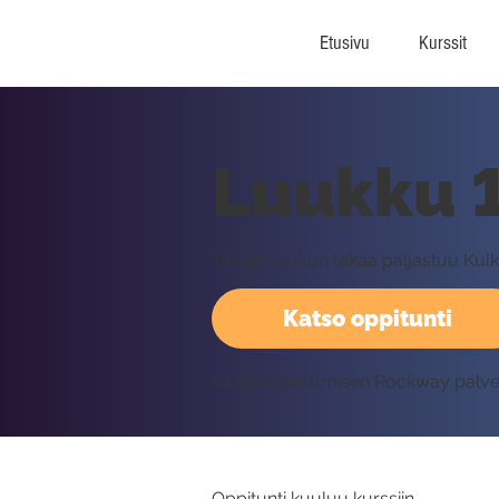
Etusivu
Kurssit
Luukku 1
Tämän luukun takaa paljastuu Kulk
Katso oppitunti
Vaatii kirjautumisen Rockway palv
Oppitunti kuuluu kurssiin