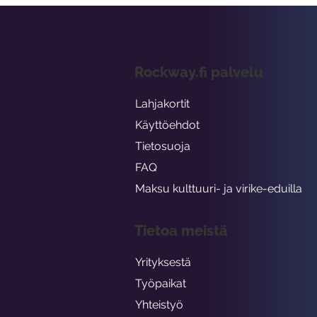
Rockway.fi palvelu
Lahjakortit
Käyttöehdot
Tietosuoja
FAQ
Maksu kulttuuri- ja virike-eduilla
Tietoa meistä
Yrityksestä
Työpaikat
Yhteistyö