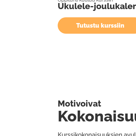
Ukulele-joulukalen
Tutustu kurssiin
Motivoivat
Kokonaisu
Kurssikokonaisuuksien avul