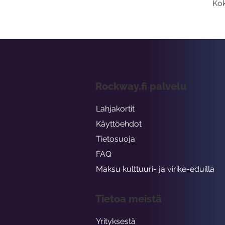
Kok
Rockway.fi palvelu
Lahjakortit
Käyttöehdot
Tietosuoja
FAQ
Maksu kulttuuri- ja virike-eduilla
Tietoa meistä
Yrityksestä