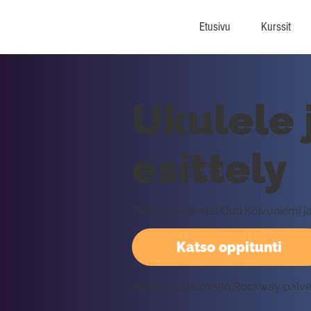
Etusivu
Kurssit
Ukulele 
esittely
Tällä oppitunnilla Outi Koivuniemi j
Katso oppitunti
Vaatii kirjautumisen Rockway palv