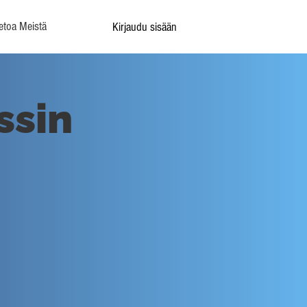
etoa Meistä
Kirjaudu sisään
ssin