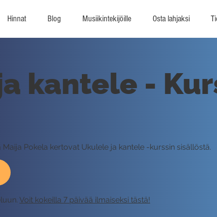
Hinnat
Blog
Musiikintekijöille
Osta lahjaksi
Ti
ja kantele - Kur
a Maija Pokela kertovat Ukulele ja kantele -kurssin sisällöstä.
eluun.
Voit kokeilla 7 päivää ilmaiseksi tästä!