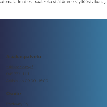
eilemalla ilmaiseksi saat koko sisältömme käyttöösi viikon aja
Asiakaspalvelu
tuki@rockway.fi
045 7731 1111
Arkisin klo 09:00 -15:00
Osoite
Rockway Oy