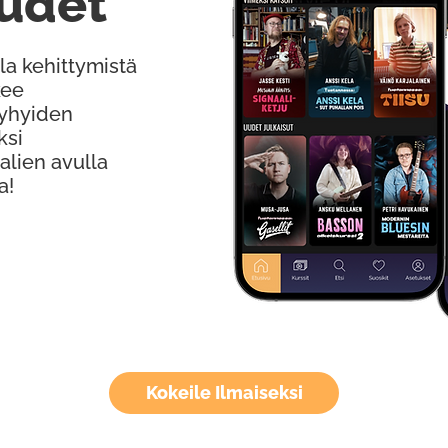
udet
la kehittymistä
kee
Lyhyiden
ksi
alien avulla
a!
Kokeile Ilmaiseksi