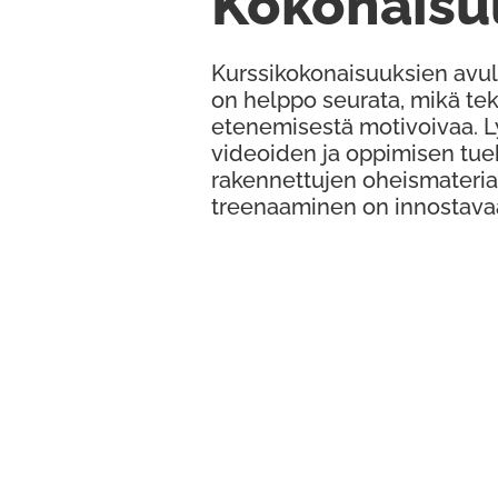
Kokonaisu
Kurssikokonaisuuksien avul
on helppo seurata, mikä te
etenemisestä motivoivaa. 
videoiden ja oppimisen tue
rakennettujen oheismateria
treenaaminen on innostava