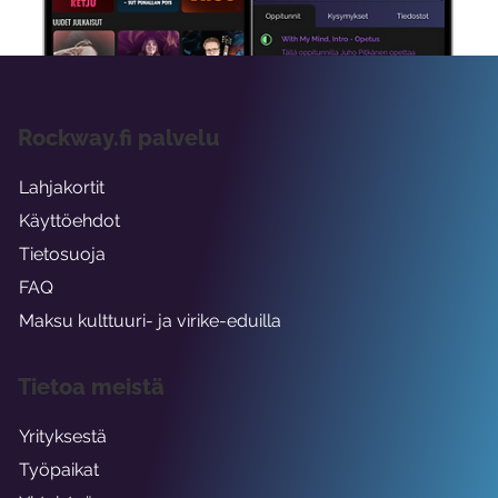
Rockway.fi palvelu
Lahjakortit
Käyttöehdot
Tietosuoja
FAQ
Maksu kulttuuri- ja virike-eduilla
Tietoa meistä
Yrityksestä
Työpaikat