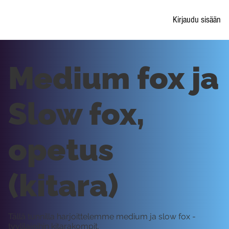
Kirjaudu sisään
Medium fox ja
Slow fox,
opetus
(kitara)
Tällä tunnilla harjoittelemme medium ja slow fox -
tyylilajeihin kitarakompit.