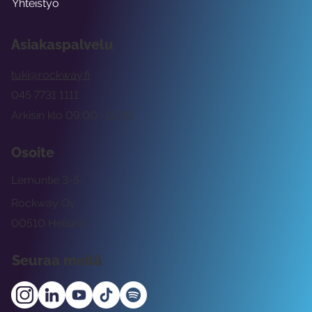
Yhteistyö
Asiakaspalvelu
tuki@rockway.fi
045 7731 1111
Arkisin klo 09:00 -15:00
Osoite
Lemuntie 3-5
Rockway Oy
00510 Helsinki
Seuraa meitä