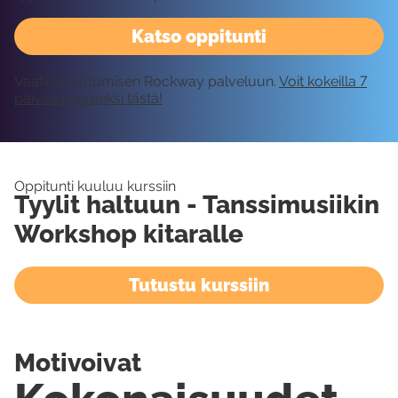
Katso oppitunti
Vaatii kirjautumisen Rockway palveluun.
Voit kokeilla 7
päivää ilmaiseksi tästä!
Oppitunti kuuluu kurssiin
Tyylit haltuun - Tanssimusiikin
Workshop kitaralle
Tutustu kurssiin
Motivoivat