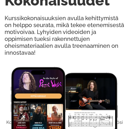
Kokonaisuudet
Kurssikokonaisuuksien avulla kehittymistä
on helppo seurata, mikä tekee etenemisestä
motivoivaa. Lyhyiden videoiden ja
oppimisen tueksi rakennettujen
oheismateriaalien avulla treenaaminen on
innostavaa!
Kokeile Ilmaiseksi
Kokeilemalla ilmaiseksi saat koko sisältömme käyttöösi
viikon ajaksi.