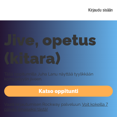
Kirjaudu sisään
Jive, opetus
(kitara)
Tällä oppitunnilla Juha Lanu näyttää tyylikkään
komppityylin jiveen.
Katso oppitunti
Vaatii kirjautumisen Rockway palveluun.
Voit kokeilla 7
päivää ilmaiseksi tästä!