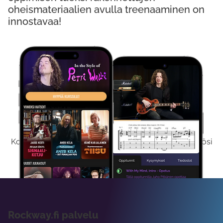
oheismateriaalien avulla treenaaminen on
innostavaa!
Kokeile Ilmaiseksi
Kokeilemalla ilmaiseksi saat koko sisältömme käyttöösi
viikon ajaksi.
Rockway.fi palvelu