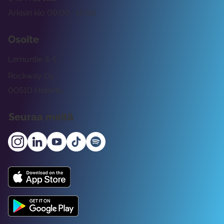
Arkisin klo 09:00 -15:00
Osoite
Lemuntie 3-5
Rockway Oy
00510 Helsinki
Seuraa meitä