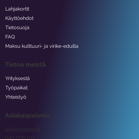
Lahjakortit
Käyttöehdot
Tietosuoja
FAQ
Maksu kulttuuri- ja virike-eduilla
Tietoa meistä
Yrityksestä
Työpaikat
Yhteistyö
Asiakaspalvelu
tuki@rockway.fi
045 7731 1111