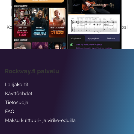
Kokeile Ilmaiseksi
Kokeilemalla ilmaiseksi saat koko sisältömme käyttöösi
viikon ajaksi.
Rockway.fi palvelu
Lahjakortit
Käyttöehdot
Tietosuoja
FAQ
Maksu kulttuuri- ja virike-eduilla