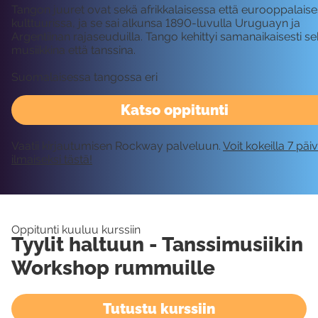
Tangon juuret ovat sekä afrikkalaisessa että eurooppalais
kulttuurissa, ja se sai alkunsa 1890-luvulla Uruguayn ja
Argentiinan rajaseuduilla. Tango kehittyi samanaikaisesti s
musiikkina että tanssina.
Suomalaisessa tangossa eri
Katso oppitunti
Vaatii kirjautumisen Rockway palveluun.
Voit kokeilla 7 päi
ilmaiseksi tästä!
Oppitunti kuuluu kurssiin
Tyylit haltuun - Tanssimusiikin
Workshop rummuille
Tutustu kurssiin