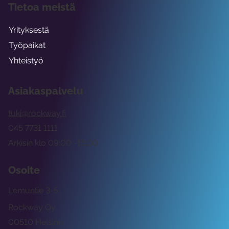
Tietoa meistä
Yrityksestä
Työpaikat
Yhteistyö
Asiakaspalvelu
tuki@rockway.fi
045 7731 1111
Arkisin klo 09:00 -15:00
Osoite
Lemuntie 3-5
Rockway Oy
00510 Helsinki