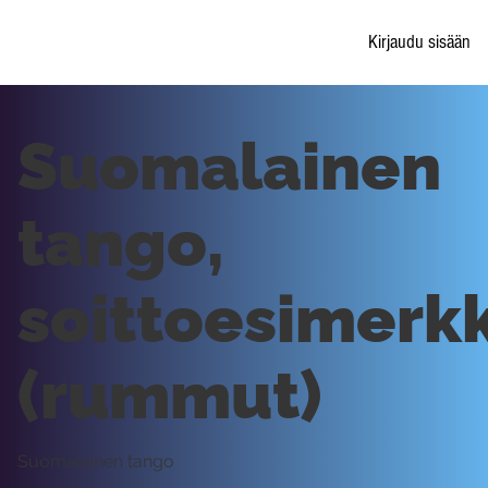
Kirjaudu sisään
Suomalainen
tango,
soittoesimerkk
(rummut)
Suomalainen tango