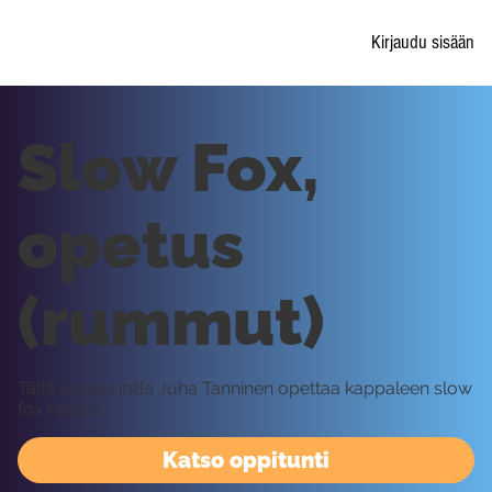
Kirjaudu sisään
Slow Fox,
opetus
(rummut)
Tällä oppitunnilla Juha Tanninen opettaa kappaleen slow
fox kompit.
Katso oppitunti