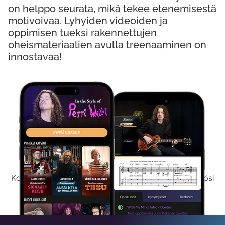
on helppo seurata, mikä tekee etenemisestä
motivoivaa. Lyhyiden videoiden ja
oppimisen tueksi rakennettujen
oheismateriaalien avulla treenaaminen on
innostavaa!
Kokeile Ilmaiseksi
Kokeilemalla ilmaiseksi saat koko sisältömme käyttöösi
viikon ajaksi.