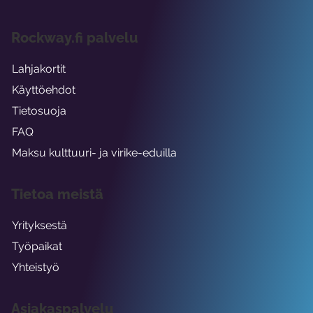
Rockway.fi palvelu
Lahjakortit
Käyttöehdot
Tietosuoja
FAQ
Maksu kulttuuri- ja virike-eduilla
Tietoa meistä
Yrityksestä
Työpaikat
Yhteistyö
Asiakaspalvelu