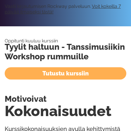
Vaatii kirjautumisen Rockway palveluun.
Voit kokeilla 7
päivää ilmaiseksi tästä!
Oppitunti kuuluu kurssiin
Tyylit haltuun - Tanssimusiikin
Workshop rummuille
Tutustu kurssiin
Motivoivat
Kokonaisuudet
Kurssikokonaisuuksien avulla kehittymistä