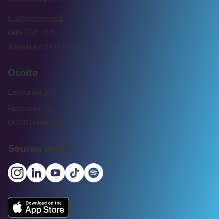
tuki@rockway.fi
045 7731 1111
Arkisin klo 09:00 -15:00
Osoite
Lemuntie 3-5
Rockway Oy
00510 Helsinki
Seuraa meitä