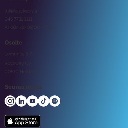
tuki@rockway.fi
045 7731 1111
Arkisin klo 09:00 -15:00
Osoite
Lemuntie 3-5
Rockway Oy
00510 Helsinki
Seuraa meitä