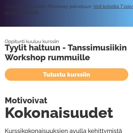
Vaatii kirjautumisen Rockway palveluun.
Voit kokeilla 7 päi
ilmaiseksi tästä!
Oppitunti kuuluu kurssiin
Tyylit haltuun - Tanssimusiikin
Workshop rummuille
Tutustu kurssiin
Motivoivat
Kokonaisuudet
Kurssikokonaisuuksien avulla kehittymistä