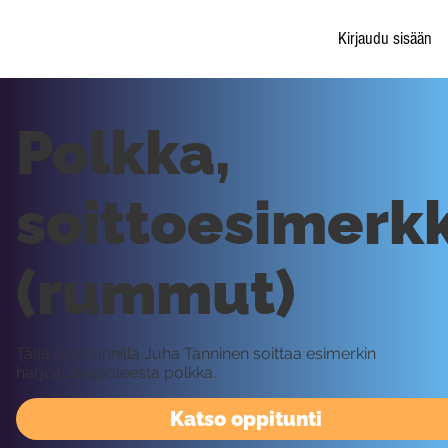
Kirjaudu sisään
Polkka,
soittoesimerkk
(rummut)
Tällä oppitunnilla Juha Tanninen soittaa esimerkin
harjoituskapaleesta polkka.
Katso oppitunti