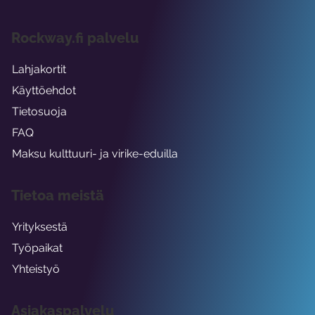
Rockway.fi palvelu
Lahjakortit
Käyttöehdot
Tietosuoja
FAQ
Maksu kulttuuri- ja virike-eduilla
Tietoa meistä
Yrityksestä
Työpaikat
Yhteistyö
Asiakaspalvelu