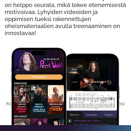
on helppo seurata, mikä tekee etenemisestä
motivoivaa. Lyhyiden videoiden ja
oppimisen tueksi rakennettujen
oheismateriaalien avulla treenaaminen on
innostavaa!
Kokeile Ilmaiseksi
Kokeilemalla ilmaiseksi saat koko sisältömme käyttöösi
viikon ajaksi.