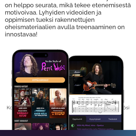
on helppo seurata, mikä tekee etenemisestä
motivoivaa. Lyhyiden videoiden ja
oppimisen tueksi rakennettujen
oheismateriaalien avulla treenaaminen on
innostavaa!
Kokeile Ilmaiseksi
Kokeilemalla ilmaiseksi saat koko sisältömme käyttöösi
viikon ajaksi.