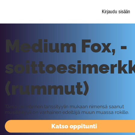
Kirjaudu sisään
Medium Fox, -
soittoesimerkk
(rummut)
Tämä perinteinen tanssityylin mukaan nimensä saanut
musiikkityyli on varhainen edeltäjä muun muassa rokille.
Katso oppitunti