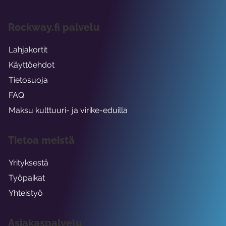
Rockway.fi palvelu
Lahjakortit
Käyttöehdot
Tietosuoja
FAQ
Maksu kulttuuri- ja virike-eduilla
Tietoa meistä
Yrityksestä
Työpaikat
Yhteistyö
Asiakaspalvelu