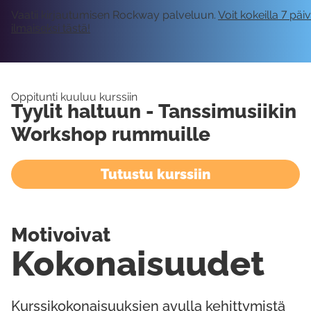
Vaatii kirjautumisen Rockway palveluun.
Voit kokeilla 7 päi
ilmaiseksi tästä!
Oppitunti kuuluu kurssiin
Tyylit haltuun - Tanssimusiikin
Workshop rummuille
Tutustu kurssiin
Motivoivat
Kokonaisuudet
Kurssikokonaisuuksien avulla kehittymistä