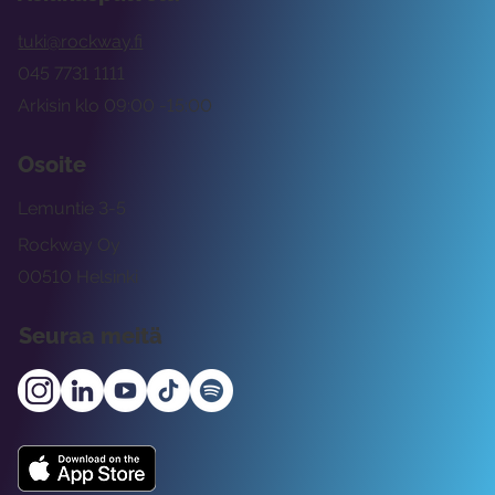
tuki@rockway.fi
045 7731 1111
Arkisin klo 09:00 -15:00
Osoite
Lemuntie 3-5
Rockway Oy
00510 Helsinki
Seuraa meitä