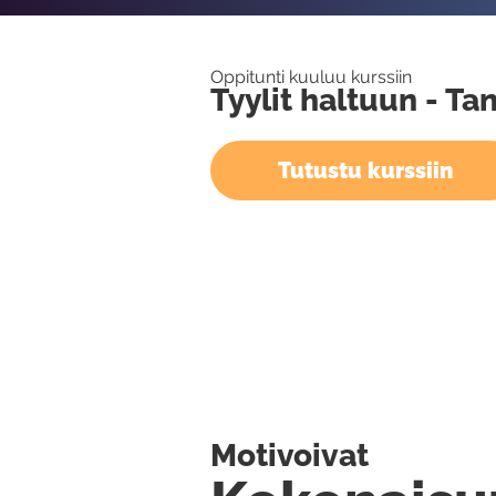
Oppitunti kuuluu kurssiin
Tyylit haltuun - T
Tutustu kurssiin
Motivoivat