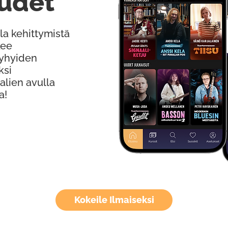
udet
la kehittymistä
kee
Lyhyiden
ksi
alien avulla
a!
Kokeile Ilmaiseksi