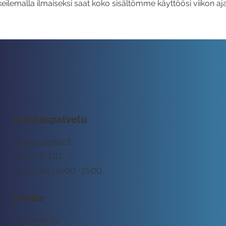
eilemalla ilmaiseksi saat koko sisältömme käyttöösi viikon aja
Asiakaspalvelu
tuki@rockway.fi
045 7731 1111
Arkisin klo 09:00 -15:00
Osoite
Rockway Oy