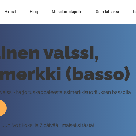
Hinnat
Blog
Musiikintekijöille
Osta lahjaksi
Ti
nen valssi,
imerkki (basso)
valssi -harjoituskappaleesta esimerkkisuorituksen bassolla.
eluun.
Voit kokeilla 7 päivää ilmaiseksi tästä!