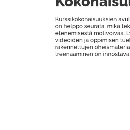
Kokonaisu
Kurssikokonaisuuksien avul
on helppo seurata, mikä te
etenemisestä motivoivaa. 
videoiden ja oppimisen tue
rakennettujen oheismateria
treenaaminen on innostava