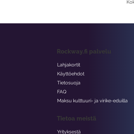
Kok
Rockway.fi palvelu
Lahjakortit
Käyttöehdot
Tietosuoja
FAQ
Maksu kulttuuri- ja virike-eduilla
Tietoa meistä
Yrityksestä