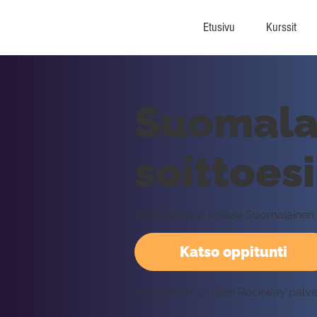
Etusivu
Kurssit
Suomalai
soittoes
Pertti Jalonen soittaa Suomalainen 
Katso oppitunti
Vaatii kirjautumisen Rockway palv