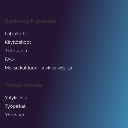
Rockway.fi palvelu
Lahjakortit
Käyttöehdot
Tietosuoja
FAQ
Maksu kulttuuri- ja virike-eduilla
Tietoa meistä
Yrityksestä
Työpaikat
Yhteistyö