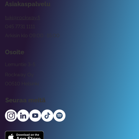
Asiakaspalvelu
tuki@rockway.fi
045 7731 1111
Arkisin klo 09:00 -15:00
Osoite
Lemuntie 3-5
Rockway Oy
00510 Helsinki
Seuraa meitä