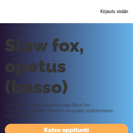
Kirjaudu sisään
Slow fox,
opetus
(basso)
Tällä oppitunnilla käydään läpi Slow fox -
harjoituskappaleen basson osuuden soittamiseen
liittyviä asioita.
Katso oppitunti