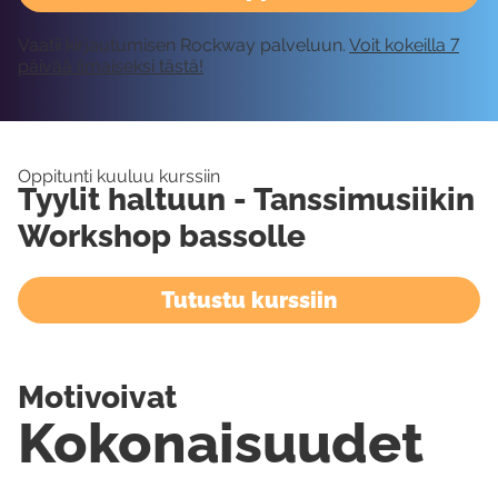
Vaatii kirjautumisen Rockway palveluun.
Voit kokeilla 7
päivää ilmaiseksi tästä!
Oppitunti kuuluu kurssiin
Tyylit haltuun - Tanssimusiikin
Workshop bassolle
Tutustu kurssiin
Motivoivat
Kokonaisuudet