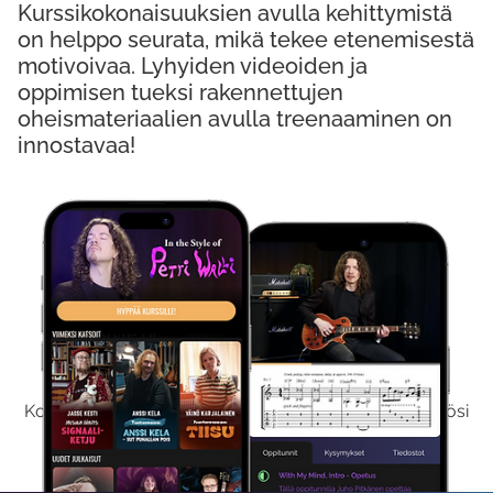
Kurssikokonaisuuksien avulla kehittymistä
on helppo seurata, mikä tekee etenemisestä
motivoivaa. Lyhyiden videoiden ja
oppimisen tueksi rakennettujen
oheismateriaalien avulla treenaaminen on
innostavaa!
Kokeile Ilmaiseksi
Kokeilemalla ilmaiseksi saat koko sisältömme käyttöösi
viikon ajaksi.