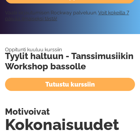
Vaatii kirjautumisen Rockway palveluun.
Voit kokeilla 7
päivää ilmaiseksi tästä!
Oppitunti kuuluu kurssiin
Tyylit haltuun - Tanssimusiikin
Workshop bassolle
Tutustu kurssiin
Motivoivat
Kokonaisuudet