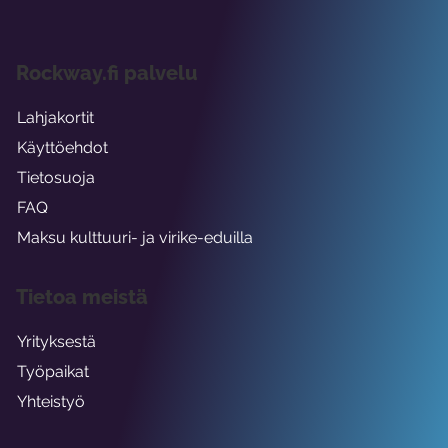
Rockway.fi palvelu
Lahjakortit
Käyttöehdot
Tietosuoja
FAQ
Maksu kulttuuri- ja virike-eduilla
Tietoa meistä
Yrityksestä
Työpaikat
Yhteistyö