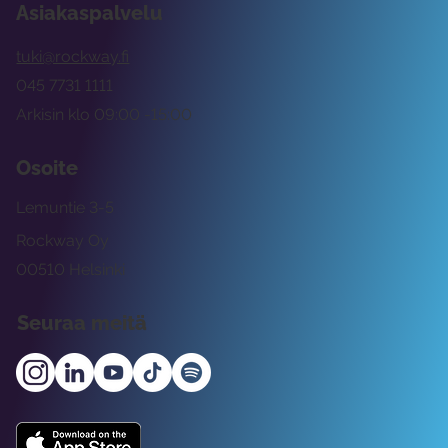
Asiakaspalvelu
tuki@rockway.fi
045 7731 1111
Arkisin klo 09:00 -15:00
Osoite
Lemuntie 3-5
Rockway Oy
00510 Helsinki
Seuraa meitä