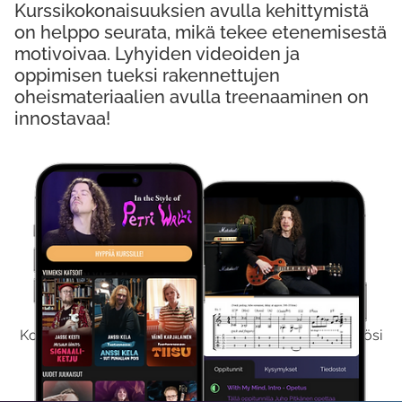
Kurssikokonaisuuksien avulla kehittymistä
on helppo seurata, mikä tekee etenemisestä
motivoivaa. Lyhyiden videoiden ja
oppimisen tueksi rakennettujen
oheismateriaalien avulla treenaaminen on
innostavaa!
Kokeile Ilmaiseksi
Kokeilemalla ilmaiseksi saat koko sisältömme käyttöösi
viikon ajaksi.