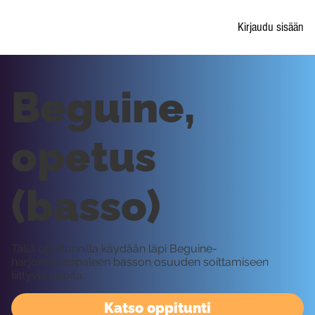
Kirjaudu sisään
Beguine,
opetus
(basso)
Tällä oppitunnilla käydään läpi Beguine-
harjoituskappaleen basson osuuden soittamiseen
liittyviä asioita.
Katso oppitunti