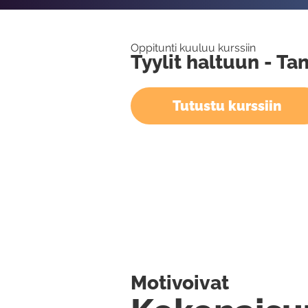
Oppitunti kuuluu kurssiin
Tyylit haltuun - T
Tutustu kurssiin
Motivoivat