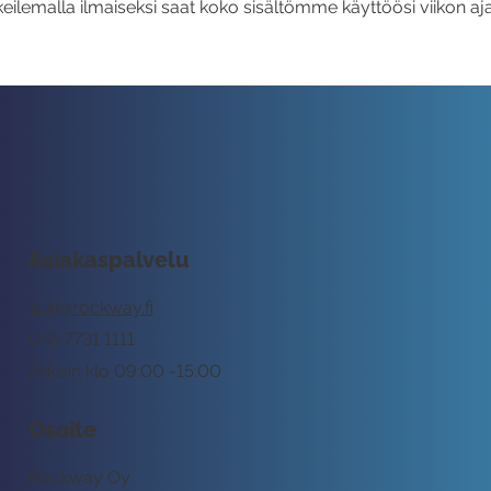
eilemalla ilmaiseksi saat koko sisältömme käyttöösi viikon aja
Asiakaspalvelu
tuki@rockway.fi
045 7731 1111
Arkisin klo 09:00 -15:00
Osoite
Rockway Oy