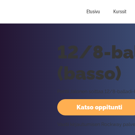
Etusivu
Kurssit
12/8-bal
(basso)
Pertti Jalonen soittaa 12/8-balladi
Katso oppitunti
Vaatii kirjautumisen Rockway palv