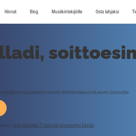
Hinnat
Blog
Musiikintekijöille
Osta lahjaksi
Ti
ladi, soittoesi
-harjoituskappaleesta toisen esimerkkisuorituksen bassolla.
eluun.
Voit kokeilla 7 päivää ilmaiseksi tästä!