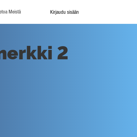
etoa Meistä
Kirjaudu sisään
merkki 2