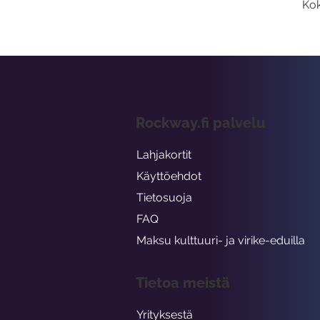
Kok
Rockway.fi palvelu
Lahjakortit
Käyttöehdot
Tietosuoja
FAQ
Maksu kulttuuri- ja virike-eduilla
Tietoa meistä
Yrityksestä