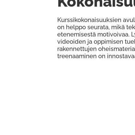
Kokonaisu
Kurssikokonaisuuksien avul
on helppo seurata, mikä te
etenemisestä motivoivaa. 
videoiden ja oppimisen tue
rakennettujen oheismateria
treenaaminen on innostava