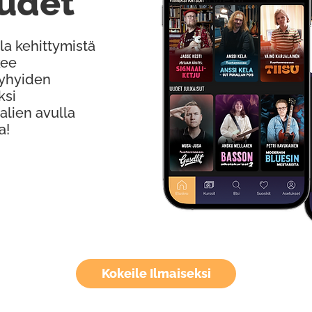
udet
la kehittymistä
kee
Lyhyiden
ksi
alien avulla
a!
Kokeile Ilmaiseksi