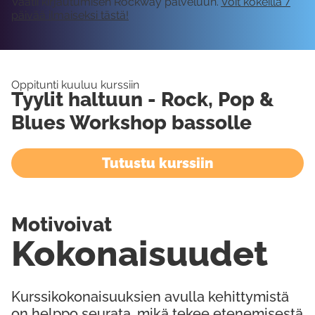
Vaatii kirjautumisen Rockway palveluun.
Voit kokeilla 7
päivää ilmaiseksi tästä!
Oppitunti kuuluu kurssiin
Tyylit haltuun - Rock, Pop &
Blues Workshop bassolle
Tutustu kurssiin
Motivoivat
Kokonaisuudet
Kurssikokonaisuuksien avulla kehittymistä
on helppo seurata, mikä tekee etenemisestä