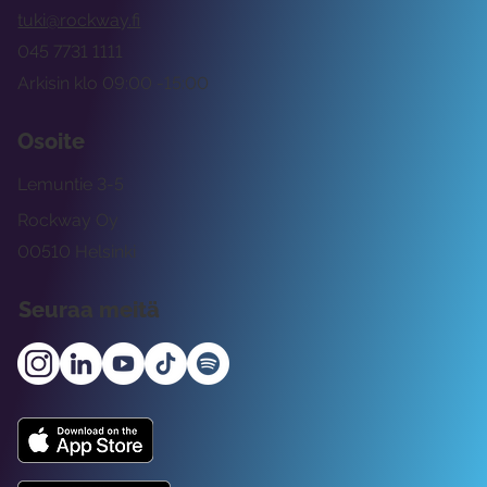
tuki@rockway.fi
045 7731 1111
Arkisin klo 09:00 -15:00
Osoite
Lemuntie 3-5
Rockway Oy
00510 Helsinki
Seuraa meitä