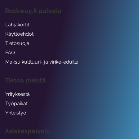
Rockway.fi palvelu
Lahjakortit
Käyttöehdot
Tietosuoja
FAQ
Maksu kulttuuri- ja virike-eduilla
Tietoa meistä
Yrityksestä
Työpaikat
Yhteistyö
Asiakaspalvelu