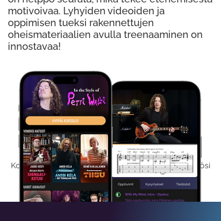
motivoivaa. Lyhyiden videoiden ja
oppimisen tueksi rakennettujen
oheismateriaalien avulla treenaaminen on
innostavaa!
Kokeile Ilmaiseksi
Kokeilemalla ilmaiseksi saat koko sisältömme käyttöösi
viikon ajaksi.