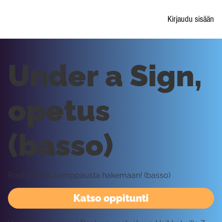
Kirjaudu sisään
Under a Sign,
opetus
(basso)
Rock/blues komppausta hakemaan! (basso)
Katso oppitunti