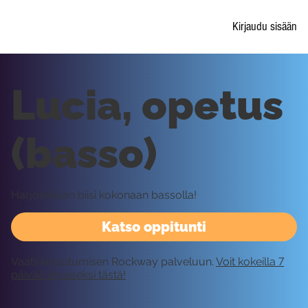
Kirjaudu sisään
Lucia, opetus
(basso)
Harjoitellaan biisi kokonaan bassolla!
Katso oppitunti
Vaatii kirjautumisen Rockway palveluun.
Voit kokeilla 7
päivää ilmaiseksi tästä!