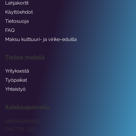
Lahjakortit
Käyttöehdot
Tietosuoja
FAQ
Maksu kulttuuri- ja virike-eduilla
Tietoa meistä
Yrityksestä
Työpaikat
Yhteistyö
Asiakaspalvelu
tuki@rockway.fi
045 7731 1111