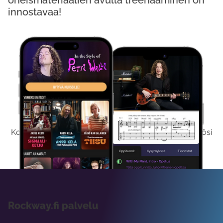
oheismateriaalien avulla treenaaminen on
innostavaa!
Kokeile Ilmaiseksi
Kokeilemalla ilmaiseksi saat koko sisältömme käyttöösi
viikon ajaksi.
Rockway.fi palvelu