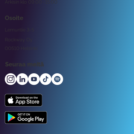
Arkisin klo 09:00 -15:00
Osoite
Lemuntie 3-5
Rockway Oy
00510 Helsinki
Seuraa meitä