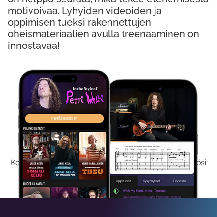
motivoivaa. Lyhyiden videoiden ja
oppimisen tueksi rakennettujen
oheismateriaalien avulla treenaaminen on
innostavaa!
Kokeile Ilmaiseksi
Kokeilemalla ilmaiseksi saat koko sisältömme käyttöösi
viikon ajaksi.