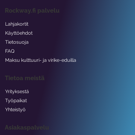
Rockway.fi palvelu
Lahjakortit
Käyttöehdot
Tietosuoja
FAQ
Maksu kulttuuri- ja virike-eduilla
Tietoa meistä
Yrityksestä
Työpaikat
Yhteistyö
Asiakaspalvelu