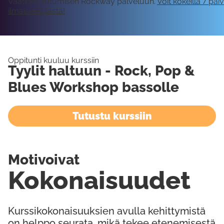
Vaatii kirjautumisen Rockway palveluun.
Voit kokeilla 7 päi
ilmaiseksi tästä!
Oppitunti kuuluu kurssiin
Tyylit haltuun - Rock, Pop &
Blues Workshop bassolle
Tutustu kurssiin
Motivoivat
Kokonaisuudet
Kurssikokonaisuuksien avulla kehittymistä
on helppo seurata, mikä tekee etenemisestä