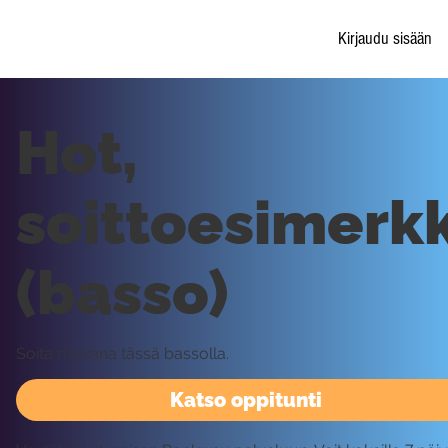
Kirjaudu sisään
Hot,
soittoesimerkk
(basso)
Soita mukana tässä bassolla.
Katso oppitunti