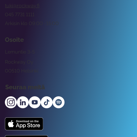
tuki@rockway.fi
045 7731 1111
Arkisin klo 09:00 -15:00
Osoite
Lemuntie 3-5
Rockway Oy
00510 Helsinki
Seuraa meitä