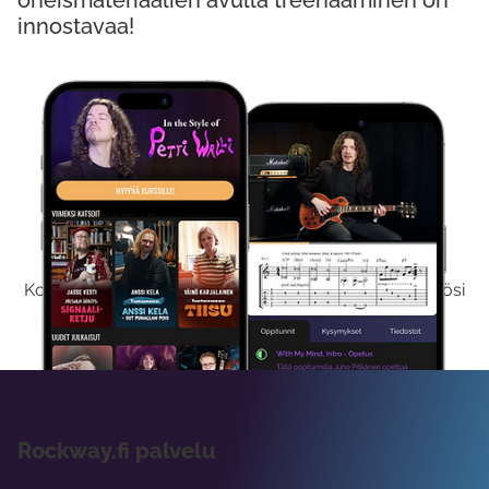
oheismateriaalien avulla treenaaminen on
innostavaa!
Kokeile Ilmaiseksi
Kokeilemalla ilmaiseksi saat koko sisältömme käyttöösi
viikon ajaksi.
Rockway.fi palvelu