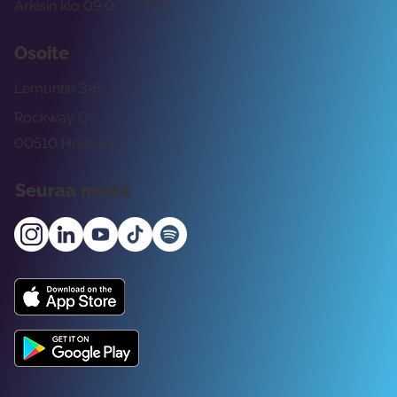
Arkisin klo 09:00 -15:00
Osoite
Lemuntie 3-5
Rockway Oy
00510 Helsinki
Seuraa meitä