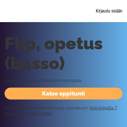
Kirjaudu sisään
Flip, opetus
(basso)
Käydään läpi klassikkobiisin komppia.
Katso oppitunti
Vaatii kirjautumisen Rockway palveluun.
Voit kokeilla 7
päivää ilmaiseksi tästä!