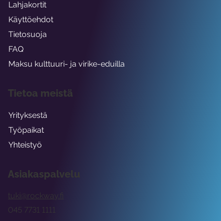
Lahjakortit
Käyttöehdot
Tietosuoja
FAQ
Maksu kulttuuri- ja virike-eduilla
Tietoa meistä
Yrityksestä
Työpaikat
Yhteistyö
Asiakaspalvelu
tuki@rockway.fi
045 7731 1111