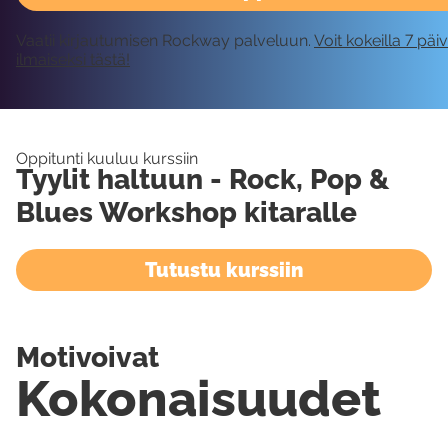
Vaatii kirjautumisen Rockway palveluun.
Voit kokeilla 7 päi
ilmaiseksi tästä!
Oppitunti kuuluu kurssiin
Tyylit haltuun - Rock, Pop &
Blues Workshop kitaralle
Tutustu kurssiin
Motivoivat
Kokonaisuudet