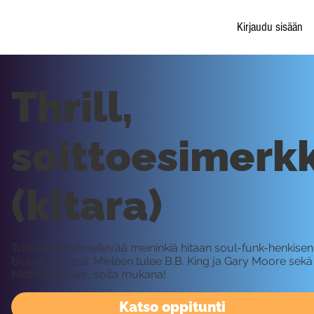
Kirjaudu sisään
Thrill,
soittoesimerkk
(kitara)
Tuskaisan helmeilevää meininkiä hitaan soul-funk-henkisen
bluesin parissa. Mieleen tulee B.B. King ja Gary Moore sekä
Midnight Blues...soita mukana!
Katso oppitunti