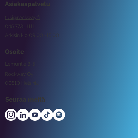
Asiakaspalvelu
tuki@rockway.fi
045 7731 1111
Arkisin klo 09:00 -15:00
Osoite
Lemuntie 3-5
Rockway Oy
00510 Helsinki
Seuraa meitä