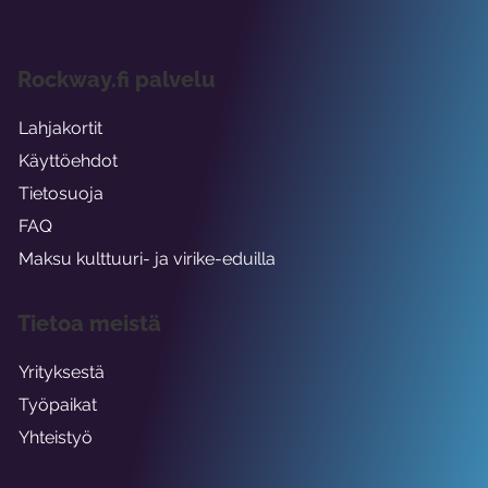
Rockway.fi palvelu
Lahjakortit
Käyttöehdot
Tietosuoja
FAQ
Maksu kulttuuri- ja virike-eduilla
Tietoa meistä
Yrityksestä
Työpaikat
Yhteistyö