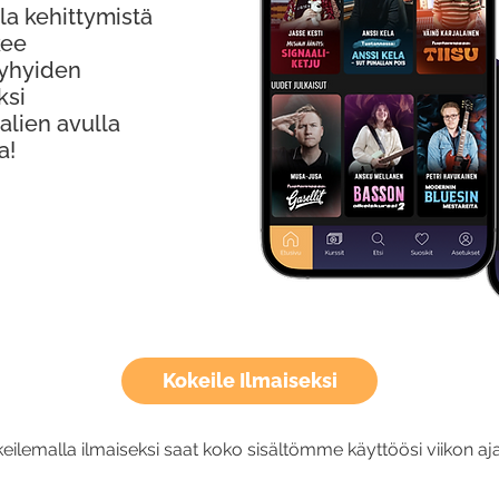
la kehittymistä
kee
Lyhyiden
ksi
alien avulla
a!
Kokeile Ilmaiseksi
eilemalla ilmaiseksi saat koko sisältömme käyttöösi viikon aja