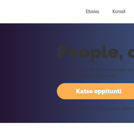
Etusivu
Kurssit
People, 
Nyt tarkkana - tähän treenibiisiin 
porkkana siis ja soittamaan!
Katso oppitunti
Vaatii kirjautumisen Rockway palv