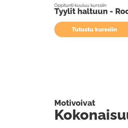
Oppitunti kuuluu kurssiin
Tyylit haltuun - R
Tutustu kurssiin
Motivoivat
Kokonaisu