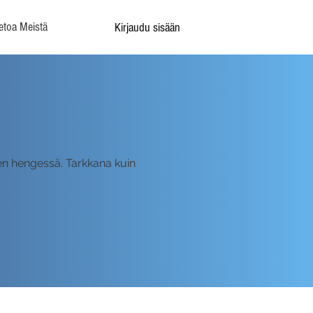
etoa Meistä
Kirjaudu sisään
een hengessä. Tarkkana kuin