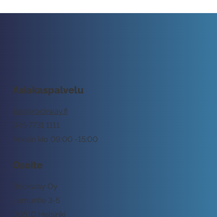
Asiakaspalvelu
tuki@rockway.fi
045 7731 1111
Arkisin klo 09:00 -15:00
Osoite
Rockway Oy
Lemuntie 3-5
00510 Helsinki