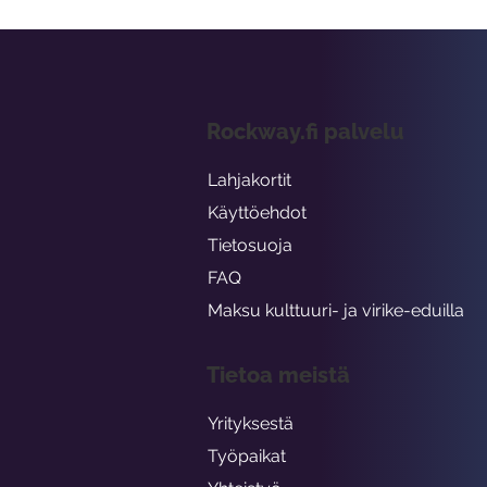
Rockway.fi palvelu
Lahjakortit
Käyttöehdot
Tietosuoja
FAQ
Maksu kulttuuri- ja virike-eduilla
Tietoa meistä
Yrityksestä
Työpaikat