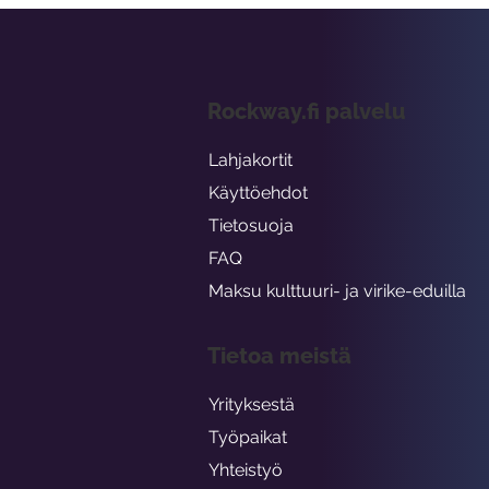
Rockway.fi palvelu
Lahjakortit
Käyttöehdot
Tietosuoja
FAQ
Maksu kulttuuri- ja virike-eduilla
Tietoa meistä
Yrityksestä
Työpaikat
Yhteistyö