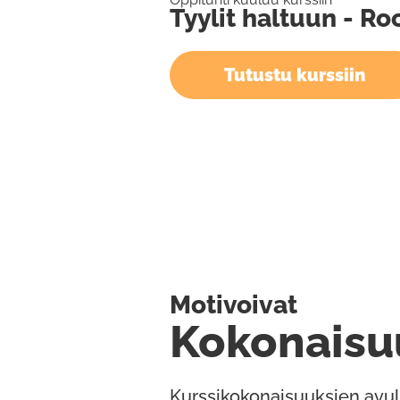
Tyylit haltuun - R
Tutustu kurssiin
Motivoivat
Kokonaisu
Kurssikokonaisuuksien avul