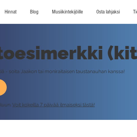
Hinnat
Blog
Musiikintekijöille
Osta lahjaksi
Ti
toesimerkki (ki
iä - soita Jaakon tai moniraitaisen taustanauhan kanssa!
eluun.
Voit kokeilla 7 päivää ilmaiseksi tästä!