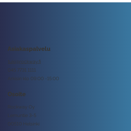
Asiakaspalvelu
tuki@rockway.fi
045 7731 1111
Arkisin klo 09:00 -15:00
Osoite
Rockway Oy
Lemuntie 3-5
00510 Helsinki