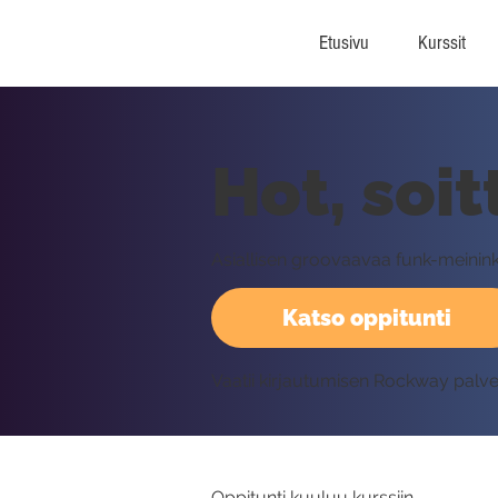
Etusivu
Kurssit
Hot, soit
Asiallisen groovaavaa funk-meinink
Katso oppitunti
Vaatii kirjautumisen Rockway palv
Oppitunti kuuluu kurssiin