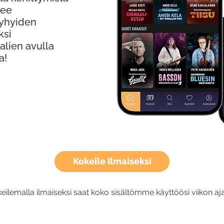
kee
Lyhyiden
ksi
alien avulla
a!
Kokeile Ilmaiseksi
eilemalla ilmaiseksi saat koko sisältömme käyttöösi viikon aja