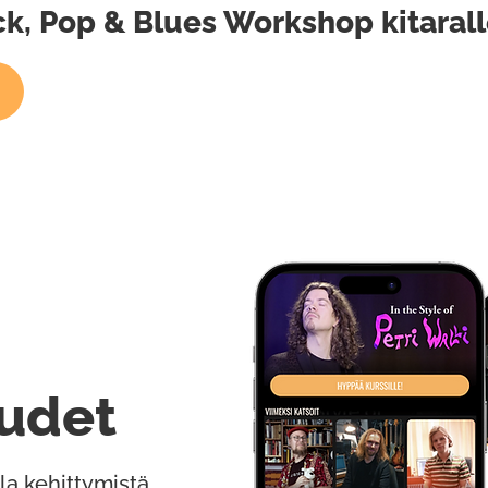
ock, Pop & Blues Workshop kitaral
udet
la kehittymistä