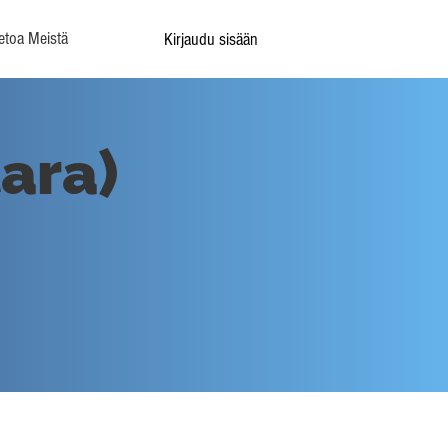
etoa Meistä
Kirjaudu sisään
tara)