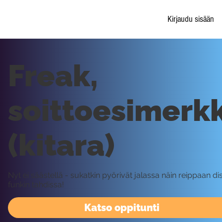
Kirjaudu sisään
Freak,
soittoesimerkk
(kitara)
Nyt ei säästellä - sukatkin pyörivät jalassa näin reippaan di
funkin tahdissa!
Katso oppitunti