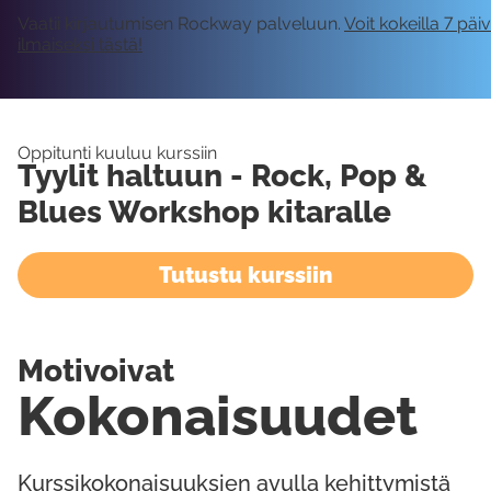
Vaatii kirjautumisen Rockway palveluun.
Voit kokeilla 7 päi
ilmaiseksi tästä!
Oppitunti kuuluu kurssiin
Tyylit haltuun - Rock, Pop &
Blues Workshop kitaralle
Tutustu kurssiin
Motivoivat
Kokonaisuudet
Kurssikokonaisuuksien avulla kehittymistä