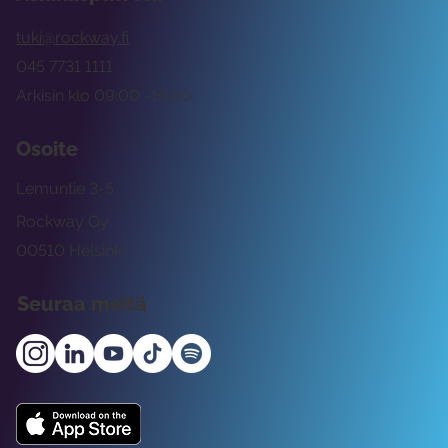
tuki@rockway.fi
045 7731 1111
Arkisin klo 09:00 -15:00
Osoite
Lemuntie 3-5
Rockway Oy
00510 Helsinki
Seuraa meitä