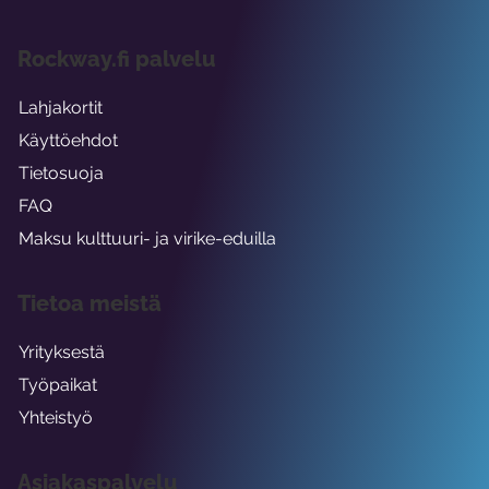
Rockway.fi palvelu
Lahjakortit
Käyttöehdot
Tietosuoja
FAQ
Maksu kulttuuri- ja virike-eduilla
Tietoa meistä
Yrityksestä
Työpaikat
Yhteistyö
Asiakaspalvelu