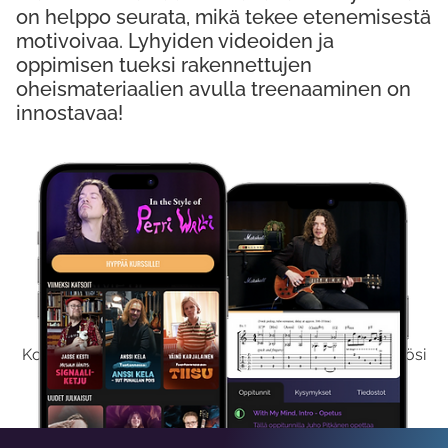
on helppo seurata, mikä tekee etenemisestä
motivoivaa. Lyhyiden videoiden ja
oppimisen tueksi rakennettujen
oheismateriaalien avulla treenaaminen on
innostavaa!
Kokeile Ilmaiseksi
Kokeilemalla ilmaiseksi saat koko sisältömme käyttöösi
viikon ajaksi.