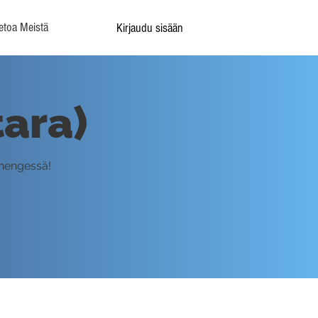
etoa Meistä
Kirjaudu sisään
tara)
 hengessä!