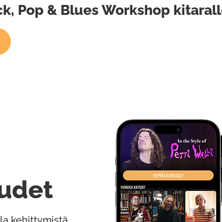
ock, Pop & Blues Workshop kitaral
udet
la kehittymistä