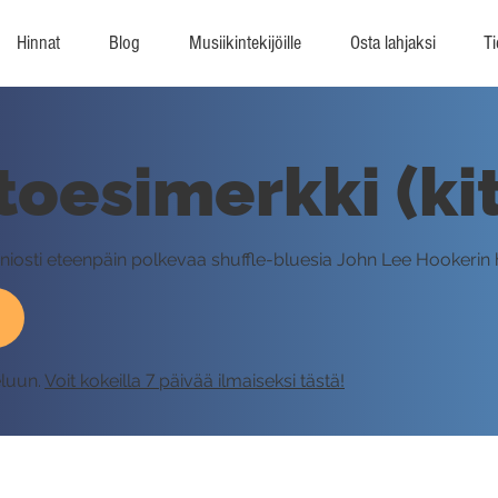
Hinnat
Blog
Musiikintekijöille
Osta lahjaksi
Ti
ttoesimerkki (ki
ainiosti eteenpäin polkevaa shuffle-bluesia John Lee Hookerin
eluun.
Voit kokeilla 7 päivää ilmaiseksi tästä!