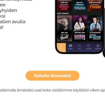
kee
Lyhyiden
ksi
alien avulla
a!
Kokeile Ilmaiseksi
eilemalla ilmaiseksi saat koko sisältömme käyttöösi viikon aja