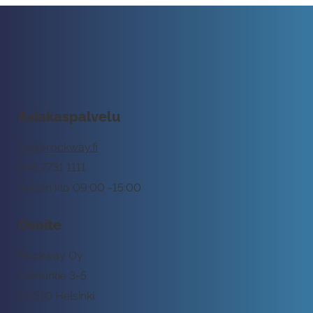
Asiakaspalvelu
tuki@rockway.fi
045 7731 1111
Arkisin klo 09:00 -15:00
Osoite
Rockway Oy
Lemuntie 3-5
00510 Helsinki