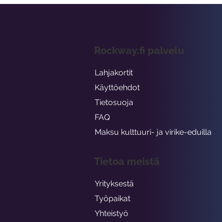
Rockway.fi palvelu
Lahjakortit
Käyttöehdot
Tietosuoja
FAQ
Maksu kulttuuri- ja virike-eduilla
Tietoa meistä
Yrityksestä
Työpaikat
Yhteistyö