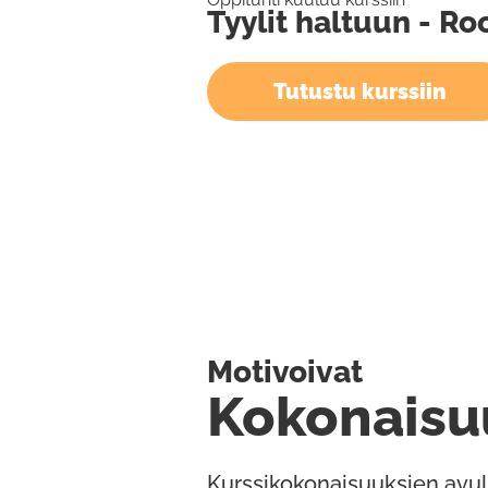
Tyylit haltuun - R
Tutustu kurssiin
Motivoivat
Kokonaisu
Kurssikokonaisuuksien avul