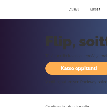
Etusivu
Kurssit
Flip, soi
Tällä tunnilla luvassa kepeää ja m
Katso oppitunti
Vaatii kirjautumisen Rockway palv
Oppitunti kuuluu kurssiin