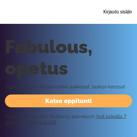
Kirjaudu sisään
Fabulous,
opetus
Opettele perus blues-rockin aakkoset Jaakon kanssa!
Katso oppitunti
Vaatii kirjautumisen Rockway palveluun.
Voit kokeilla 7
päivää ilmaiseksi tästä!