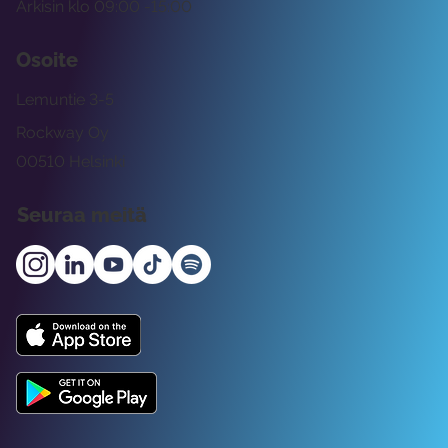
Arkisin klo 09:00 -15:00
Osoite
Lemuntie 3-5
Rockway Oy
00510 Helsinki
Seuraa meitä