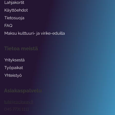
Lahjakortit
Käyttöehdot
Tietosuoja
FAQ
Maksu kulttuuri- ja virike-eduilla
Tietoa meistä
Yrityksestä
Työpaikat
Yhteistyö
Asiakaspalvelu
tuki@rockway.fi
045 7731 1111