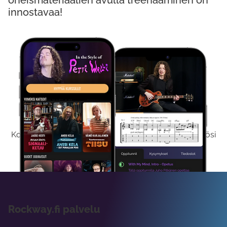
oheismateriaalien avulla treenaaminen on
innostavaa!
Kokeile Ilmaiseksi
Kokeilemalla ilmaiseksi saat koko sisältömme käyttöösi
viikon ajaksi.
Rockway.fi palvelu