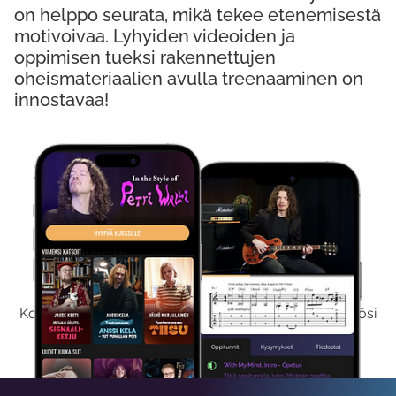
on helppo seurata, mikä tekee etenemisestä
motivoivaa. Lyhyiden videoiden ja
oppimisen tueksi rakennettujen
oheismateriaalien avulla treenaaminen on
innostavaa!
Kokeile Ilmaiseksi
Kokeilemalla ilmaiseksi saat koko sisältömme käyttöösi
viikon ajaksi.