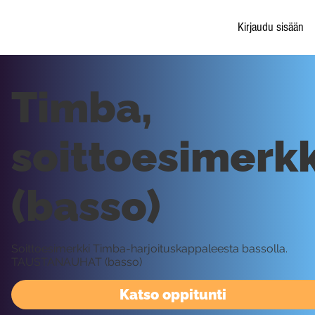
Kirjaudu sisään
Timba,
soittoesimerkk
(basso)
Soittoesimerkki Timba-harjoituskappaleesta bassolla.
TAUSTANAUHAT (basso)
Katso oppitunti