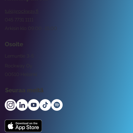
tuki@rockway.fi
045 7731 1111
Arkisin klo 09:00 -15:00
Osoite
Lemuntie 3-5
Rockway Oy
00510 Helsinki
Seuraa meitä