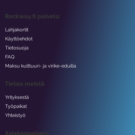
Rockway.fi palvelu
Lahjakortit
Käyttöehdot
Tietosuoja
FAQ
Maksu kulttuuri- ja virike-eduilla
Tietoa meistä
Yrityksestä
Työpaikat
Yhteistyö
Asiakaspalvelu