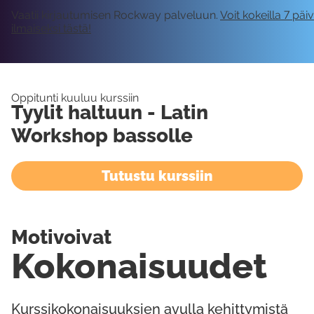
Vaatii kirjautumisen Rockway palveluun.
Voit kokeilla 7 päi
ilmaiseksi tästä!
Oppitunti kuuluu kurssiin
Tyylit haltuun - Latin
Workshop bassolle
Tutustu kurssiin
Motivoivat
Kokonaisuudet
Kurssikokonaisuuksien avulla kehittymistä